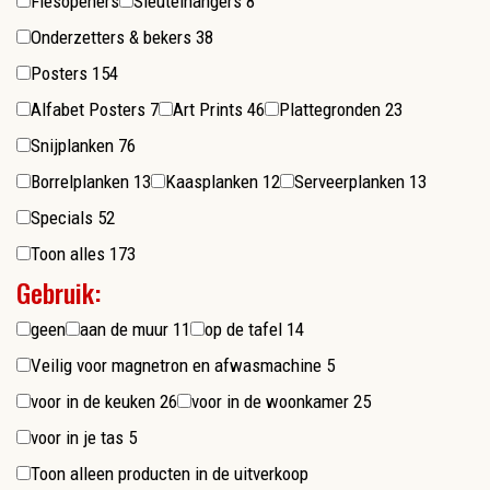
Flesopeners
Sleutelhangers
8
Onderzetters & bekers
38
Posters
154
Alfabet Posters
7
Art Prints
46
Plattegronden
23
Snijplanken
76
Borrelplanken
13
Kaasplanken
12
Serveerplanken
13
Specials
52
Toon alles
173
Gebruik:
geen
aan de muur
11
op de tafel
14
Veilig voor magnetron en afwasmachine
5
voor in de keuken
26
voor in de woonkamer
25
voor in je tas
5
Toon alleen producten in de uitverkoop