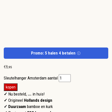
Promo: 5 halen 4 betalen
ⓘ
€
8
,
95
Sleutelhanger Amsterdam aantal
kopen
✓
Nu besteld,
...
in huis!
✓
Origineel
Hollands design
✓ Duurzaam
bamboe en kurk