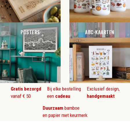
POSTERS
ABC-KAARTEN
Gratis bezorgd
Bij elke bestelling
Exclusief design,
vanaf € 50
een
cadeau
handgemaakt
Duurzaam
bamboe
en papier met keurmerk