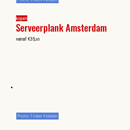
kopen
Serveerplank Amsterdam
vanaf
€
35
,
00
Promo: 5 halen 4 betalen