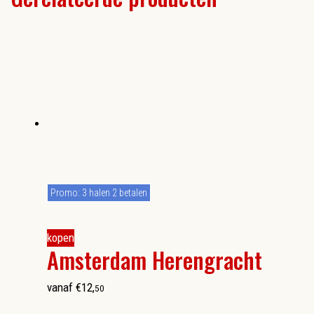
Promo: 3 halen 2 betalen
kopen
Amsterdam Herengracht
vanaf
€
12
,
50