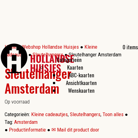
0 items
Home
●
Webshop Hollandse Huisjes
●
Kleine
cadeautjes
●
Sleutelhangers
● Sleutelhanger Amsterdam
Categorieën
Kaarten
Sleutelhanger
ABC-kaarten
Amsterdam
Ansichtkaarten
Wenskaarten
Op voorraad
Categorieën:
Kleine cadeautjes
,
Sleutelhangers
,
Toon alles
●
Tag:
Amsterdam
●
Productinformatie
●
✉ Mail dit product door