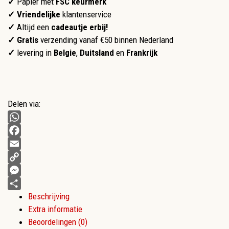
✓
Papier met
FSC keurmerk
✓
Vriendelijke
klantenservice
✓
Altijd een
cadeautje erbij!
✓ Gratis
verzending vanaf €50 binnen Nederland
✓
levering in
Belgie
,
Duitsland
en
Frankrijk
Delen via:
WhatsApp
Facebook
Email
Copy
Link
Messenger
Beschrijving
Delen
Extra informatie
Beoordelingen (0)