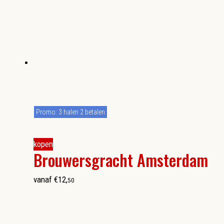
Promo: 3 halen 2 betalen
kopen
Brouwersgracht Amsterdam
vanaf
€
12
,
50