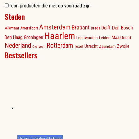
Toon producten die niet op voorraad zijn
Steden
Amsterdam
Brabant
Delft
Den Bosch
Alkmaar
Amersfoort
Breda
Haarlem
Den Haag
Groningen
Maastricht
Leeuwarden
Leiden
Nederland
Rotterdam
Utrecht
Zwolle
Texel
Zaandam
Overveen
Bestsellers
Promo: 5 halen 4 betalen