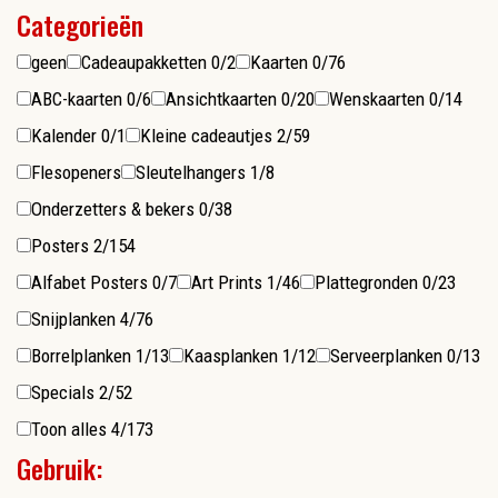
Categorieën
geen
Cadeaupakketten
0/2
Kaarten
0/76
ABC-kaarten
0/6
Ansichtkaarten
0/20
Wenskaarten
0/14
Kalender
0/1
Kleine cadeautjes
2/59
Flesopeners
Sleutelhangers
1/8
Onderzetters & bekers
0/38
Posters
2/154
Alfabet Posters
0/7
Art Prints
1/46
Plattegronden
0/23
Snijplanken
4/76
Borrelplanken
1/13
Kaasplanken
1/12
Serveerplanken
0/13
Specials
2/52
Toon alles
4/173
Gebruik: