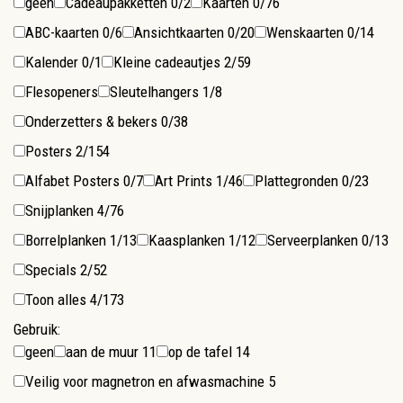
geen
Cadeaupakketten
0/2
Kaarten
0/76
ABC-kaarten
0/6
Ansichtkaarten
0/20
Wenskaarten
0/14
Kalender
0/1
Kleine cadeautjes
2/59
Flesopeners
Sleutelhangers
1/8
Onderzetters & bekers
0/38
Posters
2/154
Alfabet Posters
0/7
Art Prints
1/46
Plattegronden
0/23
Snijplanken
4/76
Borrelplanken
1/13
Kaasplanken
1/12
Serveerplanken
0/13
Specials
2/52
Toon alles
4/173
Gebruik:
geen
aan de muur
11
op de tafel
14
Veilig voor magnetron en afwasmachine
5