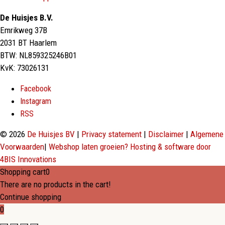
De Huisjes B.V.
Emrikweg 37B
2031 BT Haarlem
BTW: NL859325246B01
KvK: 73026131
Facebook
Instagram
RSS
© 2026
De Huisjes BV
|
Privacy statement
|
Disclaimer
|
Algemene
Voorwaarden
|
Webshop laten groeien? Hosting & software door
4BIS Innovations
Shopping cart
0
There are no products in the cart!
Continue shopping
0