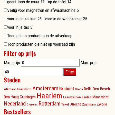
geen
aan de muur
11
op de tafel
14
Veilig voor magnetron en afwasmachine
5
voor in de keuken
26
voor in de woonkamer
25
voor in je tas
5
Toon alleen producten in de uitverkoop
Toon producten die niet op voorraad zijn
Filter op prijs
Min. prijs
Max. prijs
Filter
Steden
Amsterdam
Brabant
Delft
Den Bosch
Alkmaar
Amersfoort
Breda
Haarlem
Den Haag
Groningen
Maastricht
Leeuwarden
Leiden
Nederland
Rotterdam
Utrecht
Zwolle
Texel
Zaandam
Overveen
Bestsellers