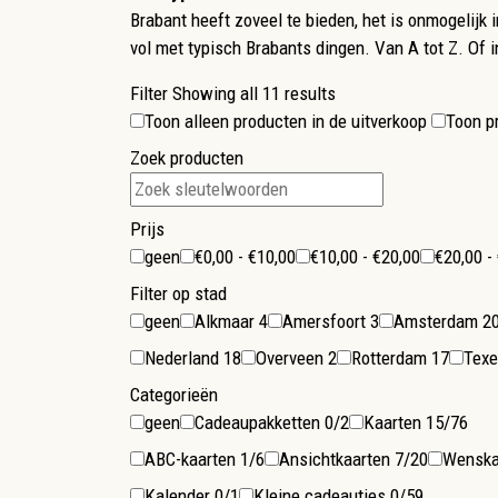
Brabant heeft zoveel te bieden, het is onmogelijk
vol met typisch Brabants dingen. Van A tot Z. Of i
Filter
Showing all 11 results
Toon alleen producten in de uitverkoop
Toon pr
Zoek producten
Prijs
geen
€0,00 - €10,00
€10,00 - €20,00
€20,00 -
Filter op stad
geen
Alkmaar
4
Amersfoort
3
Amsterdam
2
Nederland
18
Overveen
2
Rotterdam
17
Tex
Categorieën
geen
Cadeaupakketten
0/2
Kaarten
15/76
ABC-kaarten
1/6
Ansichtkaarten
7/20
Wenska
Kalender
0/1
Kleine cadeautjes
0/59