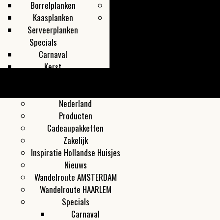
Borrelplanken
Zaandam
Kaasplanken
Zwolle
Serveerplanken
Specials
Carnaval
Kerst
Toon alles
land
Meer
Nederland
Producten
Cadeaupakketten
Zakelijk
Inspiratie Hollandse Huisjes
Nieuws
Wandelroute AMSTERDAM
Wandelroute HAARLEM
Specials
Carnaval