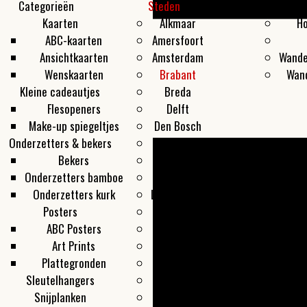
Categorieën
Steden
Producten
I
Kaarten
Alkmaar
Ho
ABC-kaarten
Amersfoort
Ansichtkaarten
Amsterdam
Wande
Wenskaarten
Brabant
Wan
Kleine cadeautjes
Breda
Flesopeners
Delft
Make-up spiegeltjes
Den Bosch
Onderzetters & bekers
Den Haag
Bekers
Groningen
Onderzetters bamboe
Haarlem
Onderzetters kurk
Leeuwarden
Posters
Leiden
ABC Posters
Maastricht
Art Prints
Overveen
Plattegronden
Rotterdam
Sleutelhangers
Texel
Snijplanken
Utrecht