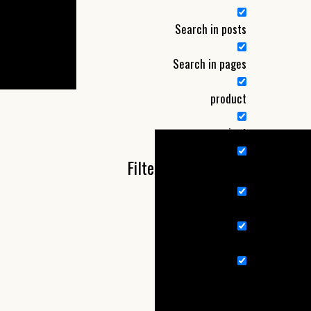
Search in posts
Search in pages
product
project
Filter by Categories
Nieuw product
nieuws
Wandelroute