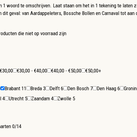
 in 1 woord te omschrijven. Laat staan om het in 1 tekening te late
n dit geval: van Aardappeleters, Bossche Bollen en Carnaval tot aan
oducten die niet op voorraad zijn
 €30,00
€30,00 - €40,00
€40,00 - €50,00
€50,00+
0
Brabant
11
Breda
3
Delft
6
Den Bosch
7
Den Haag
6
Groni
el
4
Utrecht
5
Zaandam
4
Zwolle
5
arten
0/14