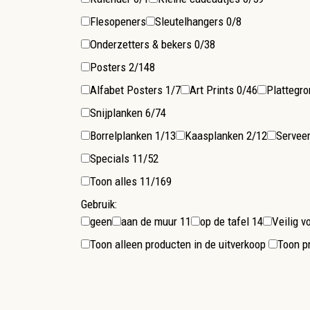
Flesopeners
Sleutelhangers
0/8
Onderzetters & bekers
0/38
Posters
2/148
Alfabet Posters
1/7
Art Prints
0/46
Plattegr
Snijplanken
6/74
Borrelplanken
1/13
Kaasplanken
2/12
Servee
Specials
11/52
Toon alles
11/169
Gebruik:
geen
aan de muur
11
op de tafel
14
Veilig 
Toon alleen producten in de uitverkoop
Toon pr