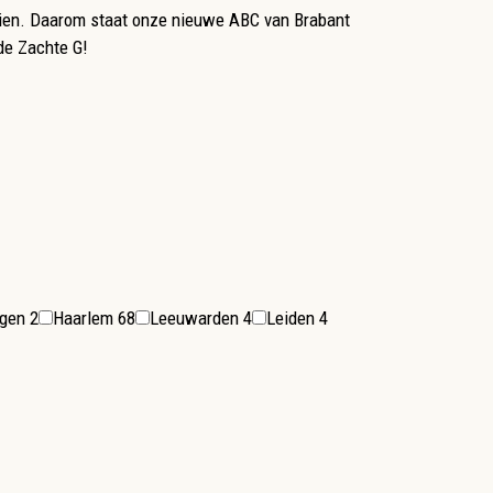
n zien. Daarom staat onze nieuwe ABC van Brabant
 de Zachte G!
ngen
2
Haarlem
68
Leeuwarden
4
Leiden
4