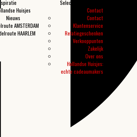
nspiratie
Selecteer een pagina
llandse Huisjes
Contact
Nieuws
Contact
lroute AMSTERDAM
Klantenservice
delroute HAARLEM
Relatiegeschenken
Verkooppunten
Zakelijk
Over ons
Hollandse Huisjes:
echte cadeaumakers