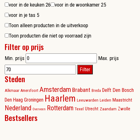
voor in de keuken
26
voor in de woonkamer
25
voor in je tas
5
Toon alleen producten in de uitverkoop
Toon producten die niet op voorraad zijn
Filter op prijs
Min. prijs
Max. prijs
Filter
Steden
Amsterdam
Brabant
Delft
Den Bosch
Alkmaar
Amersfoort
Breda
Haarlem
Den Haag
Groningen
Maastricht
Leeuwarden
Leiden
Nederland
Rotterdam
Utrecht
Zwolle
Texel
Zaandam
Overveen
Bestsellers