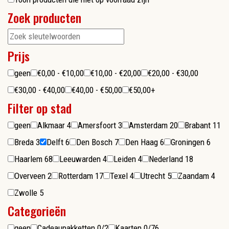
Zoek producten
Prijs
geen
€0,00 - €10,00
€10,00 - €20,00
€20,00 - €30,00
€30,00 - €40,00
€40,00 - €50,00
€50,00+
Filter op stad
geen
Alkmaar
4
Amersfoort
3
Amsterdam
20
Brabant
11
Breda
3
Delft
6
Den Bosch
7
Den Haag
6
Groningen
6
Haarlem
68
Leeuwarden
4
Leiden
4
Nederland
18
Overveen
2
Rotterdam
17
Texel
4
Utrecht
5
Zaandam
4
Zwolle
5
Categorieën
geen
Cadeaupakketten
0/2
Kaarten
0/76