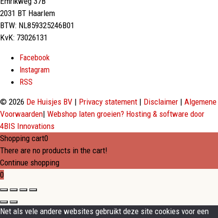
Emrikweg 37B
2031 BT Haarlem
BTW: NL859325246B01
KvK: 73026131
Facebook
Instagram
RSS
© 2026
De Huisjes BV
|
Privacy statement
|
Disclaimer
|
Algemene
Voorwaarden
|
Webshop laten groeien? Hosting & software door
4BIS Innovations
Shopping cart
0
There are no products in the cart!
Continue shopping
0
Net als vele andere websites gebruikt deze site cookies voor een