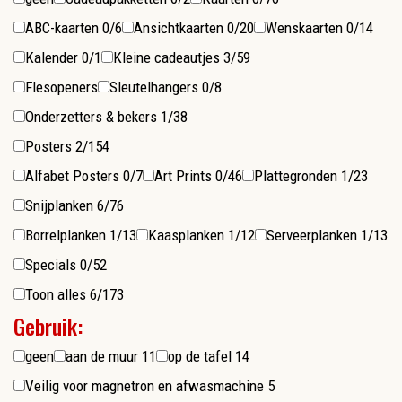
ABC-kaarten
0/6
Ansichtkaarten
0/20
Wenskaarten
0/14
Kalender
0/1
Kleine cadeautjes
3/59
Flesopeners
Sleutelhangers
0/8
Onderzetters & bekers
1/38
Posters
2/154
Alfabet Posters
0/7
Art Prints
0/46
Plattegronden
1/23
Snijplanken
6/76
Borrelplanken
1/13
Kaasplanken
1/12
Serveerplanken
1/13
Specials
0/52
Toon alles
6/173
Gebruik:
geen
aan de muur
11
op de tafel
14
Veilig voor magnetron en afwasmachine
5