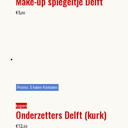
Make-up spiegeltje Delft
€
5
,
00
Promo: 5 halen 4 betalen
kopen
Onderzetters Delft (kurk)
€
12
,
50