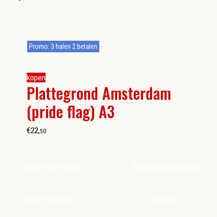
Promo: 3 halen 2 betalen
kopen
Plattegrond Amsterdam
(pride flag) A3
€
22
,
50
Onderzetters
Sleutelhangers
Snijplanken
Bekers