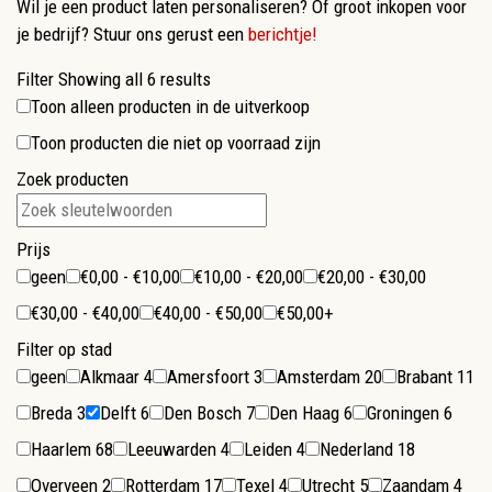
Wil je een product laten personaliseren? Of groot inkopen voor
je bedrijf? Stuur ons gerust een
berichtje!
Filter
Showing all 6 results
Toon alleen producten in de uitverkoop
Toon producten die niet op voorraad zijn
Zoek producten
Prijs
geen
€0,00 - €10,00
€10,00 - €20,00
€20,00 - €30,00
€30,00 - €40,00
€40,00 - €50,00
€50,00+
Filter op stad
geen
Alkmaar
4
Amersfoort
3
Amsterdam
20
Brabant
11
Breda
3
Delft
6
Den Bosch
7
Den Haag
6
Groningen
6
Haarlem
68
Leeuwarden
4
Leiden
4
Nederland
18
Overveen
2
Rotterdam
17
Texel
4
Utrecht
5
Zaandam
4