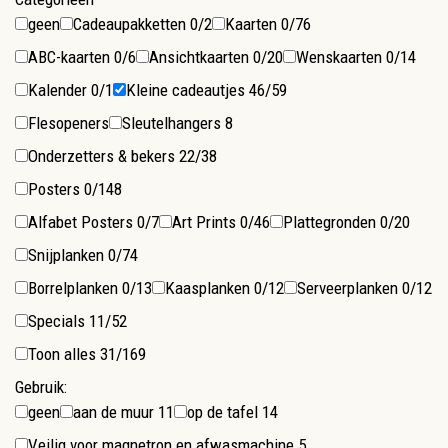
geen
Cadeaupakketten
0/2
Kaarten
0/76
ABC-kaarten
0/6
Ansichtkaarten
0/20
Wenskaarten
0/14
Kalender
0/1
Kleine cadeautjes
46/59
Flesopeners
Sleutelhangers
8
Onderzetters & bekers
22/38
Posters
0/148
Alfabet Posters
0/7
Art Prints
0/46
Plattegronden
0/20
Snijplanken
0/74
Borrelplanken
0/13
Kaasplanken
0/12
Serveerplanken
0/12
Specials
11/52
Toon alles
31/169
Gebruik:
geen
aan de muur
11
op de tafel
14
Veilig voor magnetron en afwasmachine
5