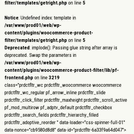
filter/templates/getright.php
on line
5
Notice
: Undefined index: template in
/var/www/prod01/web/wp-
content/plugins/woocommerce-product-
filter/templates/getright.php
on line
5
Deprecated
: implode(): Passing glue string after array is
deprecated. Swap the parameters in
/var/www/prod01/web/wp-
content/plugins/woocommerce-product-filter/lib/pf-
frontend.php
on line
3219
class="prdctfltr_wc prdctfltr_woocommerce woocommerce
prdctfltr_wc_regular pf_arrow_inline prdctfltr_slide
prdctfltr_click_filter prdctfltr_maxheight prdctfltr_scroll_active
pf_mod_multirow pf_adptv_default prdctfltr_checkbox
prdctfltr_search_fields prdctfltr_hierarchy_filled
prdctfltr_adoptive_reorder " data-loader="css-spinner-full-01"
data-nonce="cb9580d8d8" data-id="prdctfltr-6a33f9a64d047">