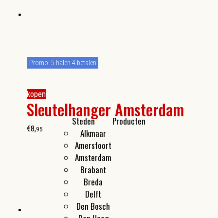
Promo: 5 halen 4 betalen
kopen
Sleutelhanger Amsterdam
Steden
Producten
€
8
,
95
Alkmaar
Kleine cadeautjes
Amersfoort
Flesopeners
Amsterdam
Make-up spiegeltjes
Brabant
Breda
Delft
Den Bosch