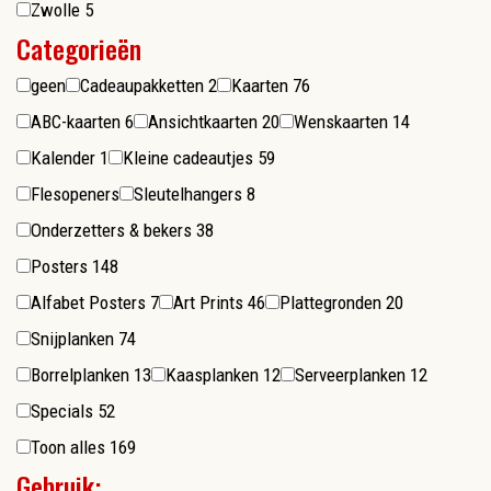
Zwolle
5
Categorieën
geen
Cadeaupakketten
2
Kaarten
76
ABC-kaarten
6
Ansichtkaarten
20
Wenskaarten
14
Kalender
1
Kleine cadeautjes
59
Flesopeners
Sleutelhangers
8
Onderzetters & bekers
38
Posters
148
Alfabet Posters
7
Art Prints
46
Plattegronden
20
Snijplanken
74
Borrelplanken
13
Kaasplanken
12
Serveerplanken
12
Specials
52
Toon alles
169
Gebruik: