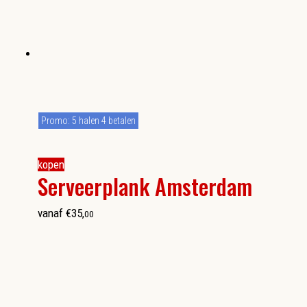
Promo: 5 halen 4 betalen
kopen
Serveerplank Amsterdam
vanaf
€
35
,
00