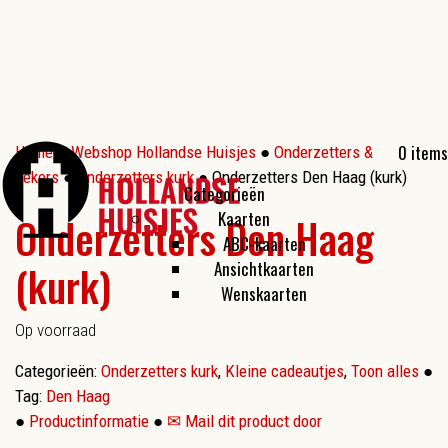
0 items
Home
●
Webshop Hollandse Huisjes
●
Onderzetters &
bekers
●
Onderzetters kurk
● Onderzetters Den Haag (kurk)
Categorieën
Kaarten
Onderzetters Den Haag
ABC-kaarten
(kurk)
Ansichtkaarten
Wenskaarten
Op voorraad
Categorieën:
Onderzetters kurk
,
Kleine cadeautjes
,
Toon alles
●
Tag:
Den Haag
●
Productinformatie
●
✉ Mail dit product door