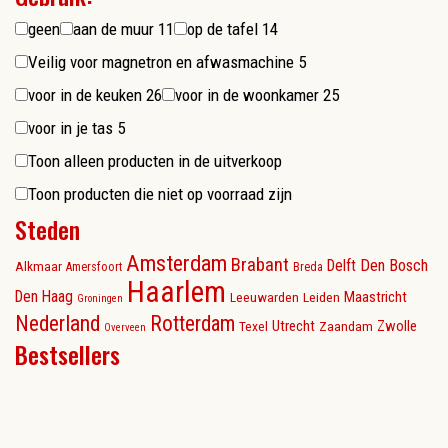
geen
aan de muur
11
op de tafel
14
Veilig voor magnetron en afwasmachine
5
voor in de keuken
26
voor in de woonkamer
25
voor in je tas
5
Toon alleen producten in de uitverkoop
Toon producten die niet op voorraad zijn
Steden
Amsterdam
Brabant
Delft
Den Bosch
Alkmaar
Amersfoort
Breda
Haarlem
Den Haag
Maastricht
Leeuwarden
Leiden
Groningen
Nederland
Rotterdam
Utrecht
Zwolle
Texel
Zaandam
Overveen
Bestsellers