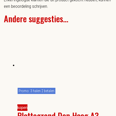
een beoordeling schrijven.
Andere suggesties…
Promo: 3 halen 2 betalen
kopen
Plattegrond Den Haag A3