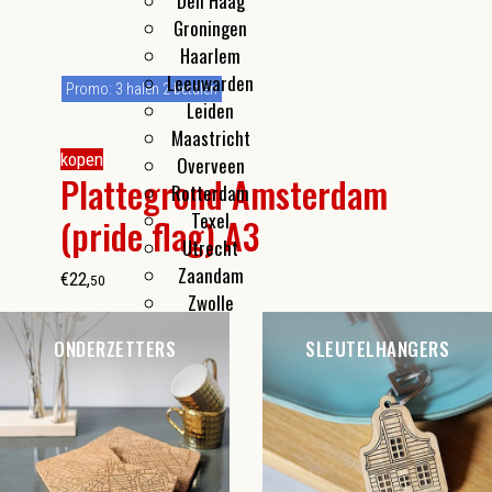
Den Haag
Groningen
Haarlem
Leeuwarden
Promo: 3 halen 2 betalen
Leiden
Maastricht
kopen
Overveen
Plattegrond Amsterdam
Rotterdam
Texel
(pride flag) A3
Utrecht
Zaandam
€
22
,
50
Zwolle
ONDERZETTERS
SLEUTELHANGERS