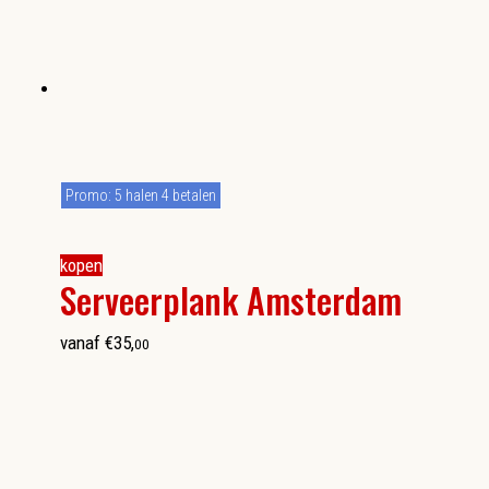
Promo: 5 halen 4 betalen
kopen
Serveerplank Amsterdam
vanaf
€
35
,
00