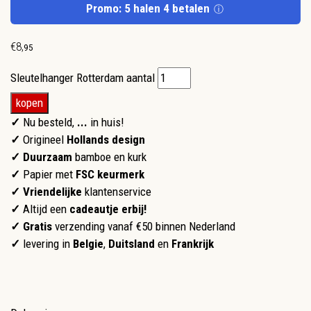
Promo: 5 halen 4 betalen
ⓘ
€
8
,
95
Sleutelhanger Rotterdam aantal
kopen
✓
Nu besteld,
...
in huis!
✓
Origineel
Hollands design
✓ Duurzaam
bamboe en kurk
✓
Papier met
FSC keurmerk
✓
Vriendelijke
klantenservice
✓
Altijd een
cadeautje erbij!
✓ Gratis
verzending vanaf €50 binnen Nederland
✓
levering in
Belgie
,
Duitsland
en
Frankrijk