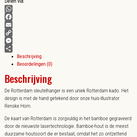
Delen via:
WhatsApp
Facebook
Email
Copy
Link
Messenger
Beschrijving
Delen
Beoordelingen (0)
Beschrijving
De Rotterdam sleutelhanger is een uniek Rotterdam kado. Het
design is met de hand getekend door onze huis-illustrator
Renske Horn.
De kaart van Rotterdam is zorgvuldig in het bamboe gegraveerd
door de nieuwste lasertechnologie. Bamboe-hout is de meest
duurzame houtsoort die er bestaat, omdat het zo ontzettend