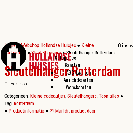
0 items
Home
●
Webshop Hollandse Huisjes
●
Kleine
cadeautjes
●
Sleutelhangers
● Sleutelhanger Rotterdam
Categorieën
Kaarten
Sleutelhanger Rotterdam
ABC-kaarten
Ansichtkaarten
Op voorraad
Wenskaarten
Categorieën:
Kleine cadeautjes
,
Sleutelhangers
,
Toon alles
●
Tag:
Rotterdam
●
Productinformatie
●
✉ Mail dit product door