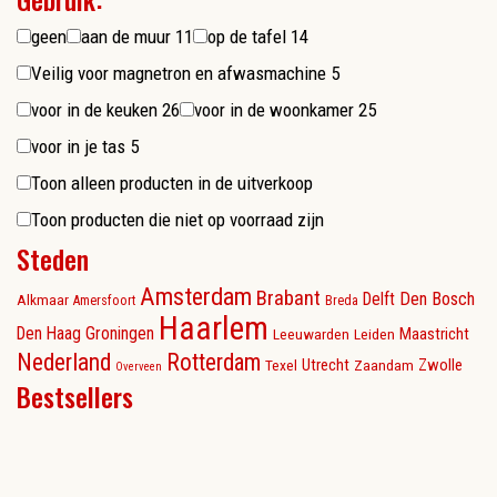
geen
aan de muur
11
op de tafel
14
Veilig voor magnetron en afwasmachine
5
voor in de keuken
26
voor in de woonkamer
25
voor in je tas
5
Toon alleen producten in de uitverkoop
Toon producten die niet op voorraad zijn
Steden
Amsterdam
Brabant
Delft
Den Bosch
Alkmaar
Amersfoort
Breda
Haarlem
Den Haag
Groningen
Maastricht
Leeuwarden
Leiden
Nederland
Rotterdam
Utrecht
Zwolle
Texel
Zaandam
Overveen
Bestsellers