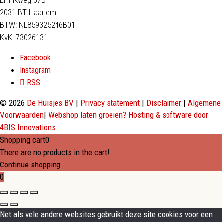
Emrikweg 37B
2031 BT Haarlem
BTW: NL859325246B01
KvK: 73026131
Facebook
Instagram
RSS
© 2026
De Huisjes BV
|
Privacy statement
|
Disclaimer
|
Algemene
Voorwaarden
|
Webshop laten groeien? Hosting & software door
4BIS Innovations
Shopping cart
0
There are no products in the cart!
Continue shopping
0
Net als vele andere websites gebruikt deze site cookies voor een