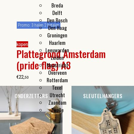
Breda
Delft
Den Bosch
Promo: 3 halen 2 betalen
Den Haag
Groningen
Haarlem
kopen
Leeuwarden
Plattegrond Amsterdam
Leiden
(pride flag) A3
Maastricht
Overveen
€
22
,
50
Rotterdam
Texel
Utrecht
ONDERZETTERS
SLEUTELHANGERS
Zaandam
Zwolle