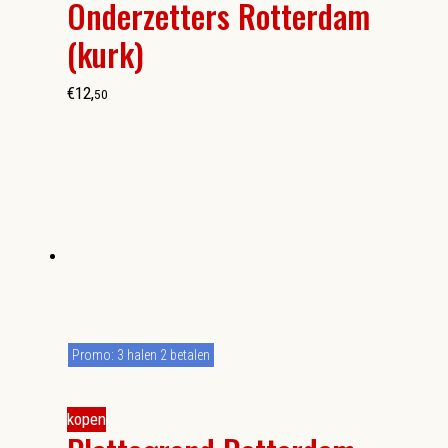
Onderzetters Rotterdam
(kurk)
€
12
,
50
Promo: 3 halen 2 betalen
kopen