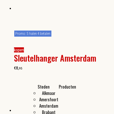
Promo: 5 halen 4 betalen
kopen
Sleutelhanger Amsterdam
€
8
,
95
Steden
Producten
Alkmaar
Kleine cadeautjes
Amersfoort
Flesopeners
Amsterdam
Make-up spiegeltjes
Brabant