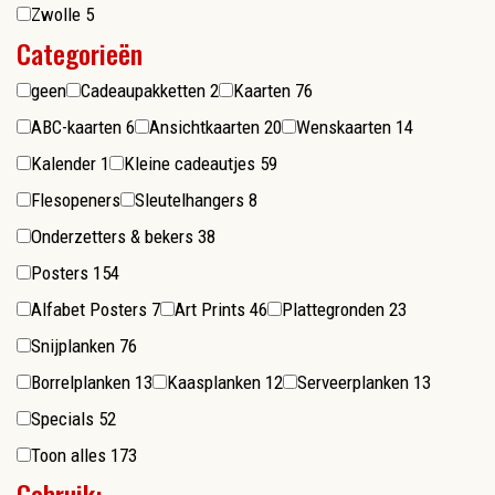
Zwolle
5
Categorieën
geen
Cadeaupakketten
2
Kaarten
76
ABC-kaarten
6
Ansichtkaarten
20
Wenskaarten
14
Kalender
1
Kleine cadeautjes
59
Flesopeners
Sleutelhangers
8
Onderzetters & bekers
38
Posters
154
Alfabet Posters
7
Art Prints
46
Plattegronden
23
Snijplanken
76
Borrelplanken
13
Kaasplanken
12
Serveerplanken
13
Specials
52
Toon alles
173
Gebruik: