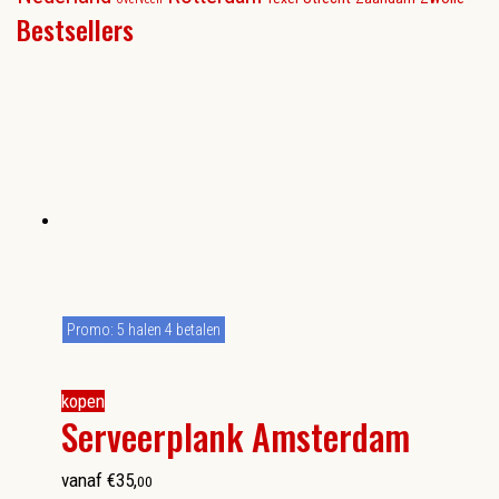
Bestsellers
Promo: 5 halen 4 betalen
kopen
Serveerplank Amsterdam
vanaf
€
35
,
00