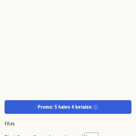
Promo: 5 halen 4 betalen
ⓘ
€
8
,
95