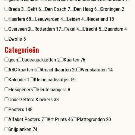
Breda
3
Delft
6
Den Bosch
7
Den Haag
6
Groningen
2
Haarlem
68
Leeuwarden
4
Leiden
4
Nederland
18
Overveen
2
Rotterdam
17
Texel
4
Utrecht
5
Zaandam
4
Zwolle
5
Categorieën
geen
Cadeaupakketten
2
Kaarten
76
ABC-kaarten
6
Ansichtkaarten
20
Wenskaarten
14
Kalender
1
Kleine cadeautjes
59
Flesopeners
Sleutelhangers
8
Onderzetters & bekers
38
Posters
148
Alfabet Posters
7
Art Prints
46
Plattegronden
20
Snijplanken
74