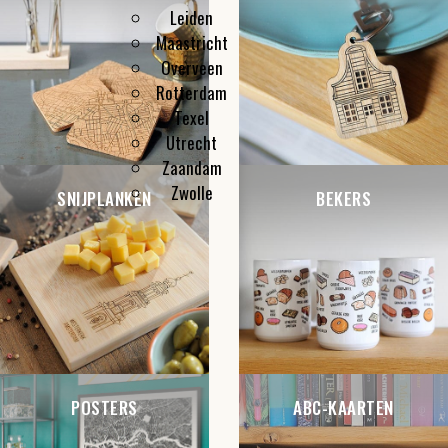
Leiden
Maastricht
Overveen
Rotterdam
Texel
Utrecht
Zaandam
Zwolle
SNIJPLANKEN
BEKERS
POSTERS
ABC-KAARTEN