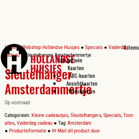
0 items
Home
●
Webshop Hollandse Huisjes
●
Specials
●
Vaderdag
cadeau
● Sleutelhanger Amsterdammertje
Categorieën
Kaarten
Sleutelhanger
ABC-kaarten
Amsterdammertje
Ansichtkaarten
Wenskaarten
Op voorraad
Categorieën:
Kleine cadeautjes
,
Sleutelhangers
,
Specials
,
Toon
alles
,
Vaderdag cadeau
●
Tag:
Amsterdam
●
Productinformatie
●
✉ Mail dit product door