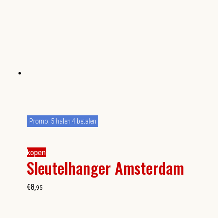
Promo: 5 halen 4 betalen
kopen
Sleutelhanger Amsterdam
€
8
,
95