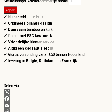
Sleutelhanger Amsterdammertje aantal
kopen
✓
Nu besteld,
...
in huis!
✓
Origineel
Hollands design
✓ Duurzaam
bamboe en kurk
✓
Papier met
FSC keurmerk
✓
Vriendelijke
klantenservice
✓
Altijd een
cadeautje erbij!
✓ Gratis
verzending vanaf €50 binnen Nederland
✓
levering in
Belgie
,
Duitsland
en
Frankrijk
Delen via:
WhatsApp
Facebook
Email