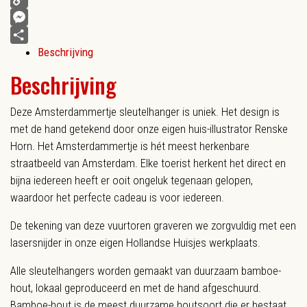
Copy
Link
Messenger
Beschrijving
Delen
Beschrijving
Deze Amsterdammertje sleutelhanger is uniek. Het design is
met de hand getekend door onze eigen huis-illustrator Renske
Horn. Het Amsterdammertje is hét meest herkenbare
straatbeeld van Amsterdam. Elke toerist herkent het direct en
bijna iedereen heeft er ooit ongeluk tegenaan gelopen,
waardoor het perfecte cadeau is voor iedereen.
De tekening van deze vuurtoren graveren we zorgvuldig met een
lasersnijder in onze eigen Hollandse Huisjes werkplaats.
Alle sleutelhangers worden gemaakt van duurzaam bamboe-
hout, lokaal geproduceerd en met de hand afgeschuurd.
Bamboe-hout is de meest duurzame houtsoort die er bestaat,