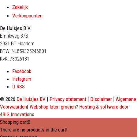
Zakelijk
Verkooppunten
De Huisjes B.V.
Emrikweg 37B
2031 BT Haarlem
BTW: NL859325246B01
KvK: 73026131
Facebook
Instagram
RSS
© 2026
De Huisjes BV
|
Privacy statement
|
Disclaimer
|
Algemene
Voorwaarden
|
Webshop laten groeien? Hosting & software door
4BIS Innovations
Shopping cart
0
There are no products in the cart!