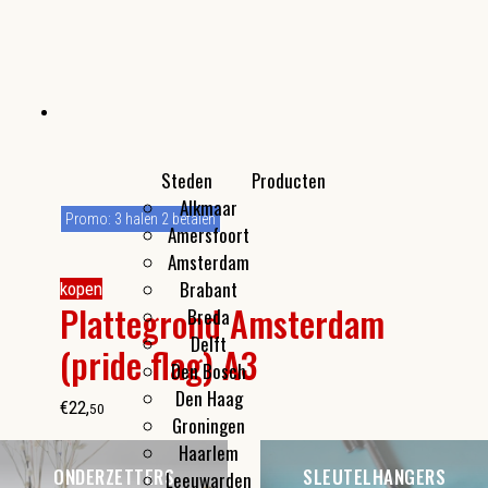
Steden
Producten
Alkmaar
Kleine cadeautjes
Promo: 3 halen 2 betalen
Amersfoort
Flesopeners
Amsterdam
Make-up spiegeltjes
Brabant
kopen
Plattegrond Amsterdam
Breda
Delft
(pride flag) A3
Den Bosch
Den Haag
€
22
,
50
Groningen
Haarlem
ONDERZETTERS
SLEUTELHANGERS
Leeuwarden