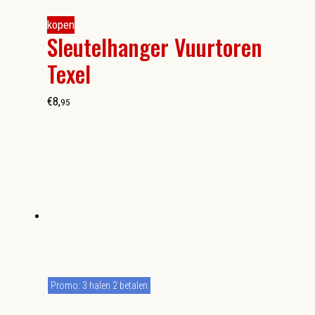
kopen
Sleutelhanger Vuurtoren
Texel
€
8
,
95
Promo: 3 halen 2 betalen