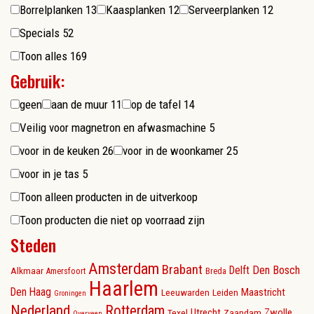
Borrelplanken
13
Kaasplanken
12
Serveerplanken
12
Specials
52
Toon alles
169
Gebruik:
geen
aan de muur
11
op de tafel
14
Veilig voor magnetron en afwasmachine
5
voor in de keuken
26
voor in de woonkamer
25
voor in je tas
5
Toon alleen producten in de uitverkoop
Toon producten die niet op voorraad zijn
Steden
Amsterdam
Brabant
Delft
Den Bosch
Alkmaar
Amersfoort
Breda
Haarlem
Den Haag
Maastricht
Leeuwarden
Leiden
Groningen
Nederland
Rotterdam
Utrecht
Zwolle
Texel
Zaandam
Overveen