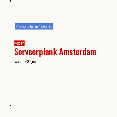
Promo: 5 halen 4 betalen
kopen
Serveerplank Amsterdam
vanaf
€
35
,
00