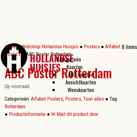
0 items
Home
●
Webshop Hollandse Huisjes
●
Posters
●
Alfabet
Posters
● ABC Poster Rotterdam
Categorieën
Kaarten
ABC Poster Rotterdam
ABC-kaarten
Ansichtkaarten
Op voorraad
Wenskaarten
Categorieën:
Alfabet Posters
,
Posters
,
Toon alles
●
Tag:
Rotterdam
●
Productinformatie
●
✉ Mail dit product door