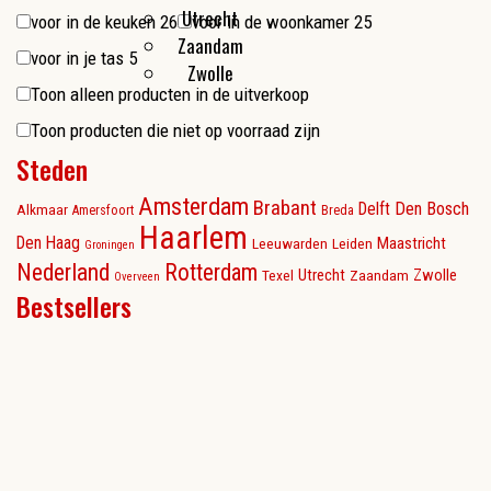
Utrecht
voor in de keuken
26
voor in de woonkamer
25
Zaandam
voor in je tas
5
Zwolle
Toon alleen producten in de uitverkoop
Toon producten die niet op voorraad zijn
Steden
Amsterdam
Brabant
Delft
Den Bosch
Alkmaar
Amersfoort
Breda
Haarlem
Den Haag
Maastricht
Leeuwarden
Leiden
Groningen
Nederland
Rotterdam
Utrecht
Zwolle
Texel
Zaandam
Overveen
Bestsellers