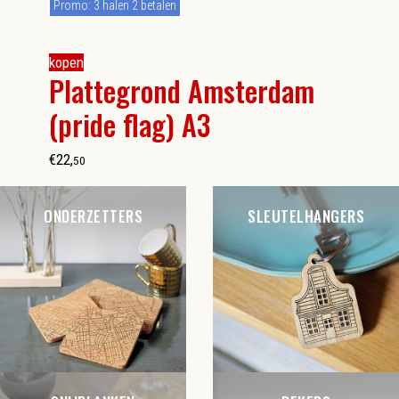
Promo: 3 halen 2 betalen
kopen
Plattegrond Amsterdam
(pride flag) A3
€
22
,
50
ONDERZETTERS
SLEUTELHANGERS