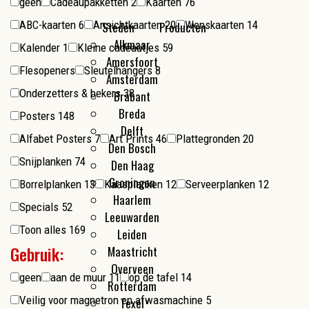
geen
Cadeaupakketten
2
Kaarten
76
ABC-kaarten
6
Ansichtkaarten
20
Wenskaarten
14
Steden
Producten
Alkmaar
Kleine cadeautjes
Kalender
1
Kleine cadeautjes
59
Amersfoort
Flesopeners
Flesopeners
Sleutelhangers
8
Amsterdam
Make-up spiegeltjes
Onderzetters & bekers
38
Brabant
Breda
Posters
148
Delft
Alfabet Posters
7
Art Prints
46
Plattegronden
20
Den Bosch
Snijplanken
74
Den Haag
Groningen
Borrelplanken
13
Kaasplanken
12
Serveerplanken
12
Haarlem
Specials
52
Leeuwarden
Toon alles
169
Leiden
Gebruik:
Maastricht
Overveen
geen
aan de muur
11
op de tafel
14
Rotterdam
Veilig voor magnetron en afwasmachine
5
Texel