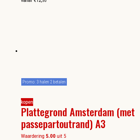
vanaf
€
12
,
50
Promo: 3 halen 2 betalen
kopen
Plattegrond Amsterdam (met
passepartoutrand) A3
Waardering
5.00
uit 5