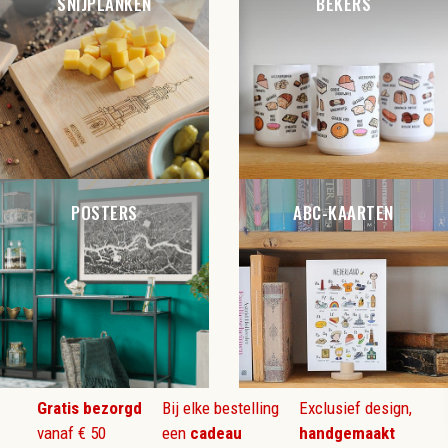
SNIJPLANKEN
BEKERS
POSTERS
ABC-KAARTEN
Gratis bezorgd
Bij elke bestelling
Exclusief design,
vanaf € 50
een
cadeau
handgemaakt