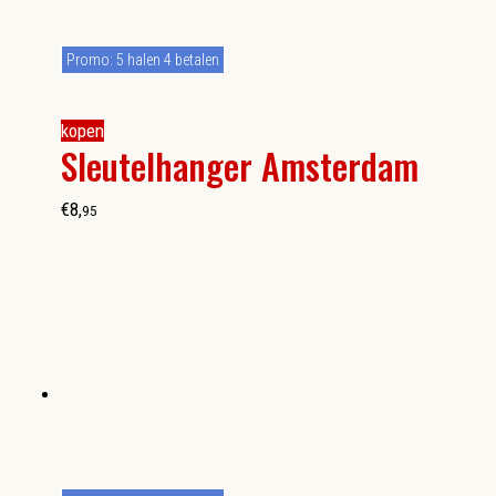
Promo: 5 halen 4 betalen
kopen
Sleutelhanger Amsterdam
€
8
,
95