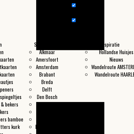
nieuws
Wandelroute
n
Steden
Producten
Inspiratie
en
Alkmaar
Hollandse Huisjes
kaarten
Amersfoort
Nieuws
tkaarten
Amsterdam
Wandelroute AMSTE
kaarten
Brabant
Wandelroute HAARL
eautjes
Breda
openers
Delft
spiegeltjes
Den Bosch
 & bekers
Den Haag
kers
Groningen
ters bamboe
Haarlem
tters kurk
Leeuwarden