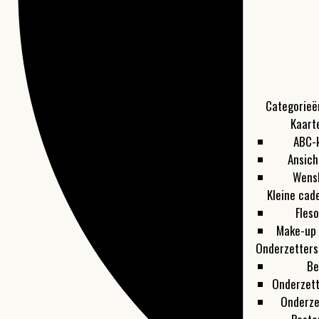
Categorieë
Kaart
ABC-
Ansich
Wens
Kleine cad
Fles
Make-up 
Onderzetters
Be
Onderzet
Onderze