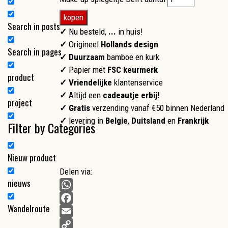
kopen
Search in posts
✓
Nu besteld,
...
in huis!
✓
Origineel
Hollands design
Search in pages
✓ Duurzaam
bamboe en kurk
✓
Papier met
FSC keurmerk
product
✓
Vriendelijke
klantenservice
✓
Altijd een
cadeautje erbij!
project
✓ Gratis
verzending vanaf €50 binnen Nederland
✓
levering in
Belgie
,
Duitsland
en
Frankrijk
Filter by Categories
Nieuw product
Delen via:
nieuws
WhatsApp
Wandelroute
Facebook
Email