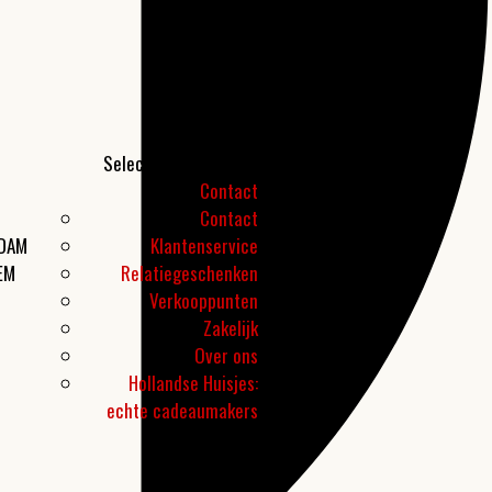
Selecteer een pagina
Contact
Contact
RDAM
Klantenservice
EM
Relatiegeschenken
Verkooppunten
Zakelijk
Over ons
Hollandse Huisjes:
echte cadeaumakers