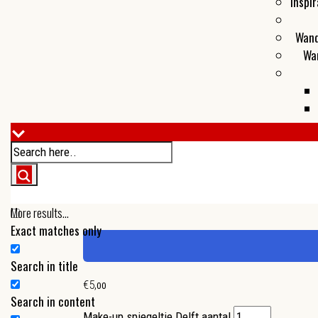
Inspir
Wand
Wa
More results...
Exact matches only
Search in title
€
5
,
00
Search in content
Make-up spiegeltje Delft aantal