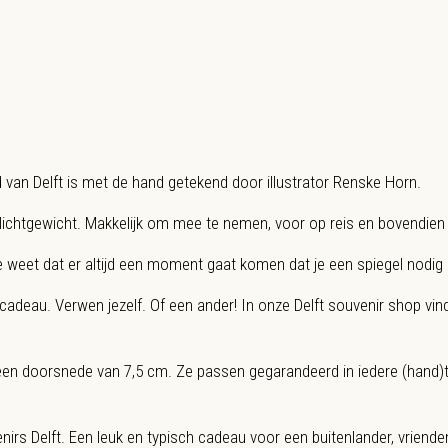
d van Delft is met de hand getekend door illustrator Renske Horn.
n lichtgewicht. Makkelijk om mee te nemen, voor op reis en bovendie
 weet dat er altijd een moment gaat komen dat je een spiegel nodig h
 cadeau. Verwen jezelf. Of een ander! In onze Delft souvenir shop vi
n doorsnede van 7,5 cm. Ze passen gegarandeerd in iedere (hand)ta
irs Delft. Een leuk en typisch cadeau voor een buitenlander, vrienden, c