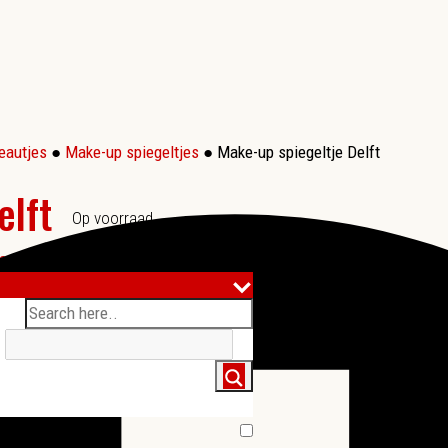
eautjes
●
Make-up spiegeltjes
● Make-up spiegeltje Delft
elft
Op voorraad
jes
,
Toon alles
●
Tag:
Delft
●
Productinformatie
●
✉ Mail dit produc
...