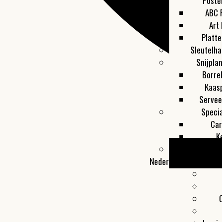
Poste
ABC 
Art 
Platt
Sleutelha
Snijpla
Borre
Kaas
Servee
Specia
Car
K
Toon al
Nederland