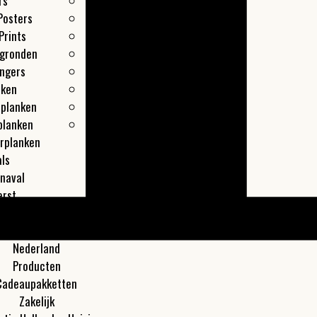
rs
Leiden
Posters
Maastricht
Prints
Overveen
egronden
Rotterdam
ngers
Texel
nken
Utrecht
lplanken
Zaandam
planken
Zwolle
rplanken
ls
naval
erst
les
Meer
Nederland
Producten
Cadeaupakketten
Zakelijk