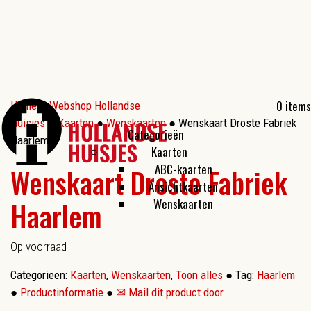
0 items
Home
●
Webshop Hollandse
Huisjes
●
Kaarten
●
Wenskaarten
● Wenskaart Droste Fabriek
Categorieën
Haarlem
Kaarten
ABC-kaarten
Wenskaart Droste Fabriek
Ansichtkaarten
Haarlem
Wenskaarten
Op voorraad
Categorieën:
Kaarten
,
Wenskaarten
,
Toon alles
●
Tag:
Haarlem
●
Productinformatie
●
✉ Mail dit product door