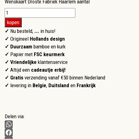
Wenskaart Droste Fabriek Haarlem aantal
kopen
✓
Nu besteld,
...
in huis!
✓
Origineel
Hollands design
✓ Duurzaam
bamboe en kurk
✓
Papier met
FSC keurmerk
✓
Vriendelijke
klantenservice
✓
Altijd een
cadeautje erbij!
✓ Gratis
verzending vanaf €50 binnen Nederland
✓
levering in
Belgie
,
Duitsland
en
Frankrijk
Delen via:
WhatsApp