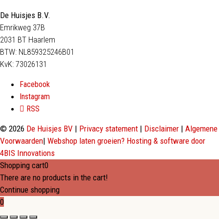
De Huisjes B.V.
Emrikweg 37B
2031 BT Haarlem
BTW: NL859325246B01
KvK: 73026131
Facebook
Instagram
RSS
© 2026
De Huisjes BV
|
Privacy statement
|
Disclaimer
|
Algemene
Voorwaarden
|
Webshop laten groeien? Hosting & software door
4BIS Innovations
Shopping cart
0
There are no products in the cart!
Continue shopping
0