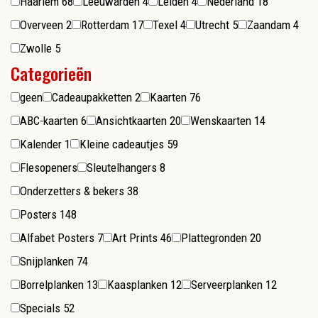
Haarlem
68
Leeuwarden
4
Leiden
4
Nederland
18
Overveen
2
Rotterdam
17
Texel
4
Utrecht
5
Zaandam
4
Zwolle
5
Categorieën
geen
Cadeaupakketten
2
Kaarten
76
ABC-kaarten
6
Ansichtkaarten
20
Wenskaarten
14
Kalender
1
Kleine cadeautjes
59
Flesopeners
Sleutelhangers
8
Onderzetters & bekers
38
Posters
148
Alfabet Posters
7
Art Prints
46
Plattegronden
20
Snijplanken
74
Borrelplanken
13
Kaasplanken
12
Serveerplanken
12
Specials
52