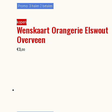
Promo: 3 halen 2 betalen
kopen
Wenskaart Orangerie Elswout
Overveen
€
3
,
00