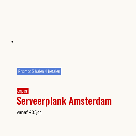
Promo: 5 halen 4 betalen
kopen
Serveerplank Amsterdam
vanaf
€
35
,
00