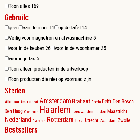
Toon alles
169
Gebruik:
geen
aan de muur
11
op de tafel
14
Veilig voor magnetron en afwasmachine
5
voor in de keuken
26
voor in de woonkamer
25
voor in je tas
5
Toon alleen producten in de uitverkoop
Toon producten die niet op voorraad zijn
Steden
Amsterdam
Brabant
Delft
Den Bosch
Alkmaar
Amersfoort
Breda
Haarlem
Den Haag
Maastricht
Leeuwarden
Leiden
Groningen
Nederland
Rotterdam
Utrecht
Zwolle
Texel
Zaandam
Overveen
Bestsellers