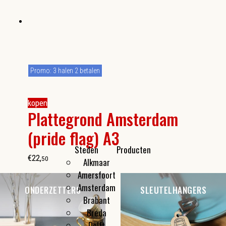
Promo: 3 halen 2 betalen
kopen
Plattegrond Amsterdam
(pride flag) A3
Steden
Producten
€
22
,
50
Alkmaar
Kleine cadeautjes
Amersfoort
Flesopeners
Amsterdam
Make-up spiegeltjes
ONDERZETTERS
SLEUTELHANGERS
Brabant
Breda
Delft