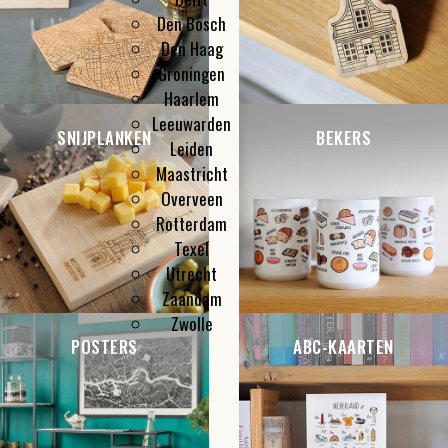
Den Bosch
Den Haag
Groningen
Haarlem
Leeuwarden
SNIJPLANKEN
BEKERS
Leiden
Maastricht
Overveen
Rotterdam
Texel
Utrecht
Zaandam
Zwolle
POSTERS
ABC-KAARTEN