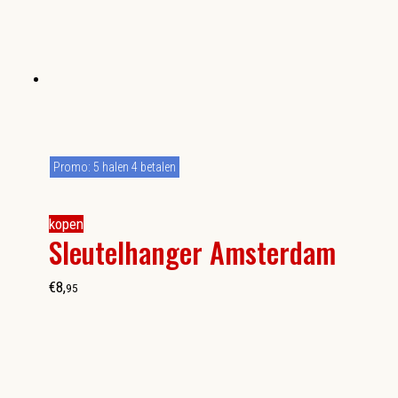
Promo: 5 halen 4 betalen
kopen
Sleutelhanger Amsterdam
€
8
,
95