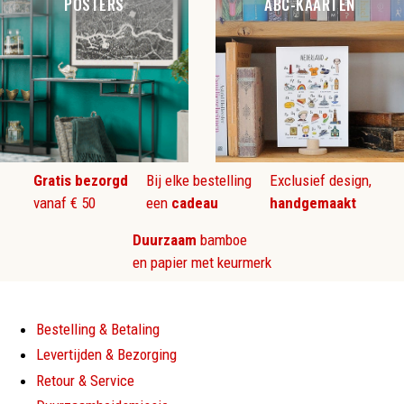
POSTERS
ABC-KAARTEN
Gratis bezorgd
Bij elke bestelling
Exclusief design,
vanaf € 50
een
cadeau
handgemaakt
Duurzaam
bamboe
en papier met keurmerk
Bestelling & Betaling
Levertijden & Bezorging
Retour & Service