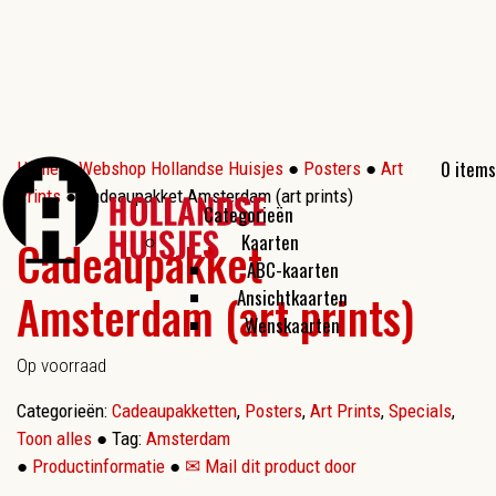
0 items
Home
●
Webshop Hollandse Huisjes
●
Posters
●
Art
Prints
● Cadeaupakket Amsterdam (art prints)
Categorieën
Kaarten
Cadeaupakket
ABC-kaarten
Amsterdam (art prints)
Ansichtkaarten
Wenskaarten
Op voorraad
Categorieën:
Cadeaupakketten
,
Posters
,
Art Prints
,
Specials
,
Toon alles
●
Tag:
Amsterdam
●
Productinformatie
●
✉ Mail dit product door