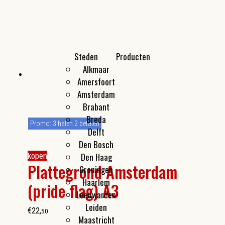
Steden
Producten
Alkmaar
Kleine cadeautjes
Amersfoort
Flesopeners
Amsterdam
Make-up spiegeltjes
Brabant
Breda
Promo: 3 halen 2 betalen
Delft
Den Bosch
Den Haag
kopen
Plattegrond Amsterdam
Groningen
Haarlem
(pride flag) A3
Leeuwarden
Leiden
€
22
,
50
Maastricht