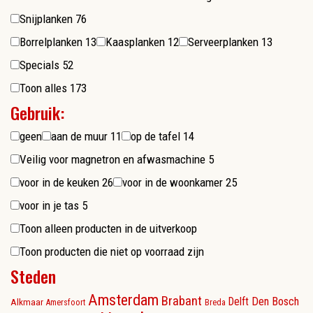
Snijplanken
76
Borrelplanken
13
Kaasplanken
12
Serveerplanken
13
Specials
52
Toon alles
173
Gebruik:
geen
aan de muur
11
op de tafel
14
Veilig voor magnetron en afwasmachine
5
voor in de keuken
26
voor in de woonkamer
25
voor in je tas
5
Toon alleen producten in de uitverkoop
Toon producten die niet op voorraad zijn
Steden
Amsterdam
Brabant
Delft
Den Bosch
Alkmaar
Amersfoort
Breda