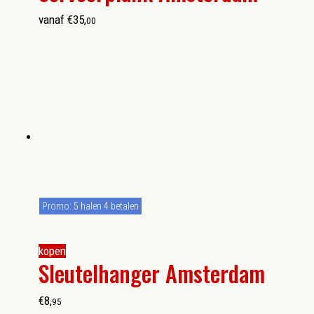
vanaf
€
35
,
00
Promo: 5 halen 4 betalen
kopen
Sleutelhanger Amsterdam
€
8
,
95