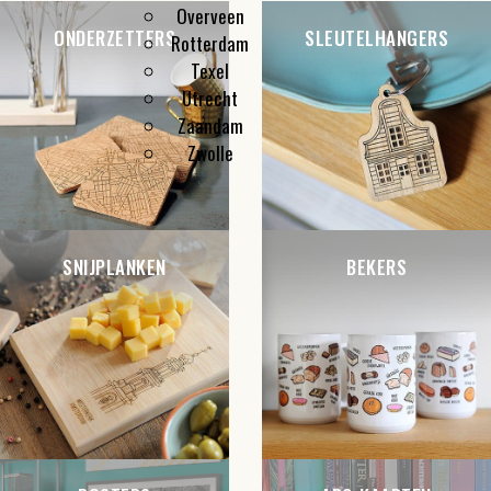
Overveen
ONDERZETTERS
SLEUTELHANGERS
Rotterdam
Texel
Utrecht
Zaandam
Zwolle
SNIJPLANKEN
BEKERS