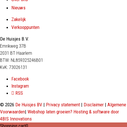
Nieuws
Zakelijk
Verkooppunten
De Huisjes B.V.
Emrikweg 37B
2031 BT Haarlem
BTW: NL859325246B01
KvK: 73026131
Facebook
Instagram
RSS
© 2026
De Huisjes BV
|
Privacy statement
|
Disclaimer
|
Algemene
Voorwaarden
|
Webshop laten groeien? Hosting & software door
4BIS Innovations
Shopping cart
0