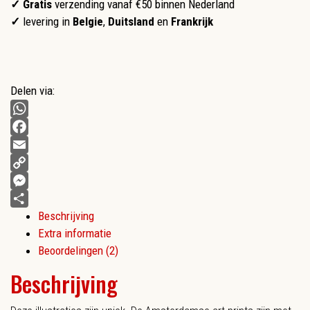
✓ Gratis
verzending vanaf €50 binnen Nederland
✓
levering in
Belgie
,
Duitsland
en
Frankrijk
Delen via:
WhatsApp
Facebook
Email
Copy
Link
Messenger
Beschrijving
Delen
Extra informatie
Beoordelingen (2)
Beschrijving