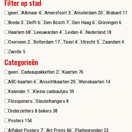
Filter op stad
geen
Alkmaar
4
Amersfoort
3
Amsterdam
20
Brabant
11
Breda
3
Delft
6
Den Bosch
7
Den Haag
6
Groningen
6
Haarlem
68
Leeuwarden
4
Leiden
4
Nederland
18
Overveen
2
Rotterdam
17
Texel
4
Utrecht
5
Zaandam
4
Zwolle
5
Categorieën
geen
Cadeaupakketten
2
Kaarten
76
ABC-kaarten
6
Ansichtkaarten
20
Wenskaarten
14
Kalender
1
Kleine cadeautjes
59
Flesopeners
Sleutelhangers
8
Onderzetters & bekers
38
Posters
154
Alfabet Posters
7
Art Prints
46
Plattegronden
23