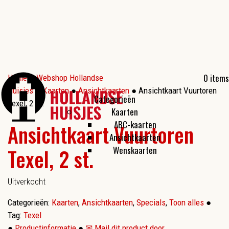
0 items
Home
●
Webshop Hollandse
Huisjes
●
Kaarten
●
Ansichtkaarten
● Ansichtkaart Vuurtoren
Categorieën
Texel, 2 st.
Kaarten
ABC-kaarten
Ansichtkaart Vuurtoren
Ansichtkaarten
Texel, 2 st.
Wenskaarten
Uitverkocht
Categorieën:
Kaarten
,
Ansichtkaarten
,
Specials
,
Toon alles
●
Tag:
Texel
●
Productinformatie
●
✉ Mail dit product door