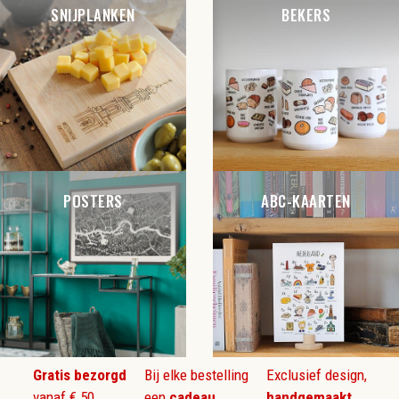
SNIJPLANKEN
BEKERS
POSTERS
ABC-KAARTEN
Gratis bezorgd
Bij elke bestelling
Exclusief design,
vanaf € 50
een
cadeau
handgemaakt