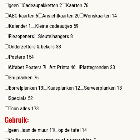
geen
Cadeaupakketten
2
Kaarten
76
ABC-kaarten
6
Ansichtkaarten
20
Wenskaarten
14
Kalender
1
Kleine cadeautjes
59
Flesopeners
Sleutelhangers
8
Onderzetters & bekers
38
Posters
154
Alfabet Posters
7
Art Prints
46
Plattegronden
23
Snijplanken
76
Borrelplanken
13
Kaasplanken
12
Serveerplanken
13
Specials
52
Toon alles
173
Gebruik:
geen
aan de muur
11
op de tafel
14