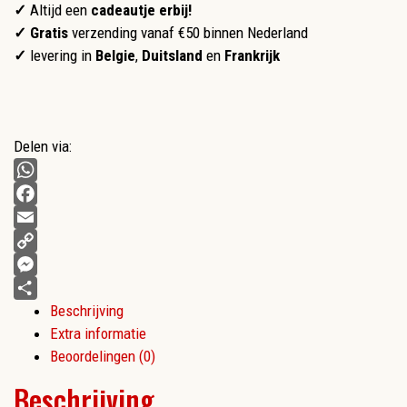
✓
Altijd een
cadeautje erbij!
✓ Gratis
verzending vanaf €50 binnen Nederland
✓
levering in
Belgie
,
Duitsland
en
Frankrijk
Delen via:
WhatsApp
Facebook
Email
Copy
Link
Messenger
Beschrijving
Delen
Extra informatie
Beoordelingen (0)
Beschrijving