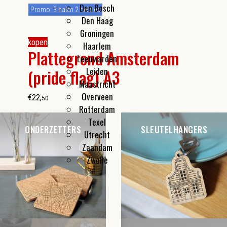
Den Bosch
Promo: 3 halen 2 betalen
Den Haag
Groningen
kopen
Haarlem
Plattegrond Amsterdam
Leeuwarden
Leiden
(pride flag) A3
Maastricht
Overveen
€
22
,
50
Rotterdam
Texel
ONDERZETTERS
SLEUTELHANGERS
Utrecht
Zaandam
Zwolle