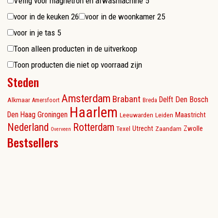
Veilig voor magnetron en afwasmachine
5
voor in de keuken
26
voor in de woonkamer
25
voor in je tas
5
Toon alleen producten in de uitverkoop
Toon producten die niet op voorraad zijn
Steden
Amsterdam
Brabant
Delft
Den Bosch
Alkmaar
Amersfoort
Breda
Haarlem
Den Haag
Groningen
Maastricht
Leeuwarden
Leiden
Nederland
Rotterdam
Utrecht
Zwolle
Texel
Zaandam
Overveen
Bestsellers