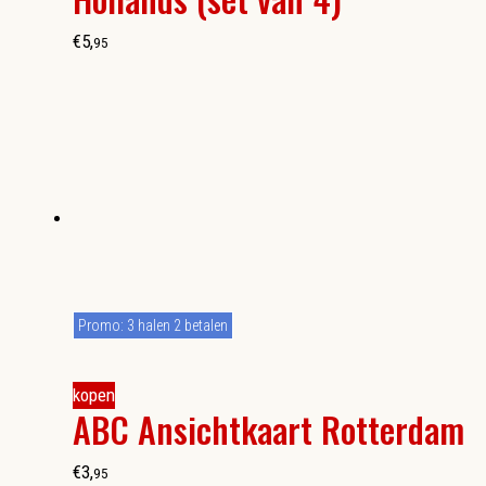
€
5
,
95
Promo: 3 halen 2 betalen
kopen
ABC Ansichtkaart Rotterdam
€
3
,
95