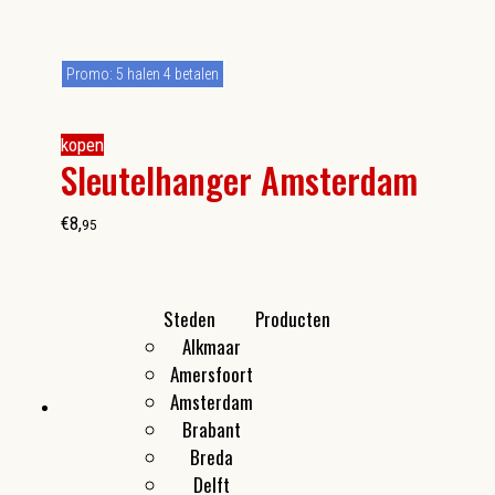
Promo: 5 halen 4 betalen
kopen
Sleutelhanger Amsterdam
€
8
,
95
Steden
Producten
Alkmaar
Kleine cadeautjes
Amersfoort
Flesopeners
Amsterdam
Make-up spiegeltjes
Brabant
Breda
Delft