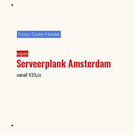
Promo: 5 halen 4 betalen
kopen
Serveerplank Amsterdam
vanaf
€
35
,
00