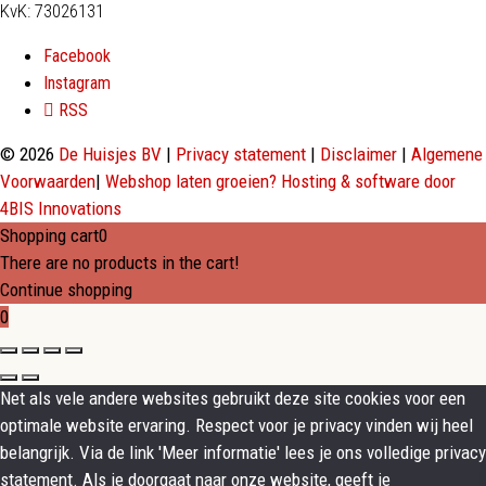
KvK: 73026131
Facebook
Instagram
RSS
© 2026
De Huisjes BV
|
Privacy statement
|
Disclaimer
|
Algemene
Voorwaarden
|
Webshop laten groeien? Hosting & software door
4BIS Innovations
Shopping cart
0
There are no products in the cart!
Continue shopping
0
Net als vele andere websites gebruikt deze site cookies voor een
optimale website ervaring. Respect voor je privacy vinden wij heel
belangrijk. Via de link 'Meer informatie' lees je ons volledige privacy
statement. Als je doorgaat naar onze website, geeft je