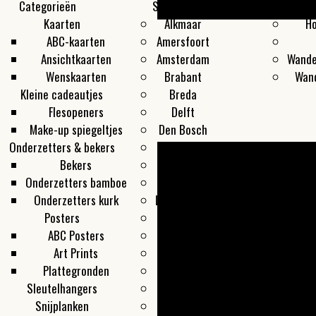
Categorieën
Steden
Producten
I
Kaarten
Alkmaar
Ho
ABC-kaarten
Amersfoort
Ansichtkaarten
Amsterdam
Wande
Wenskaarten
Brabant
Wan
Kleine cadeautjes
Breda
Flesopeners
Delft
Make-up spiegeltjes
Den Bosch
Onderzetters & bekers
Den Haag
Bekers
Groningen
Onderzetters bamboe
Haarlem
Onderzetters kurk
Leeuwarden
Posters
Leiden
ABC Posters
Maastricht
Art Prints
Overveen
Plattegronden
Rotterdam
Sleutelhangers
Texel
Snijplanken
Utrecht