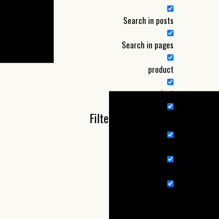
Search in posts
Search in pages
product
project
Filter by Categories
Nieuw product
nieuws
Wandelroute