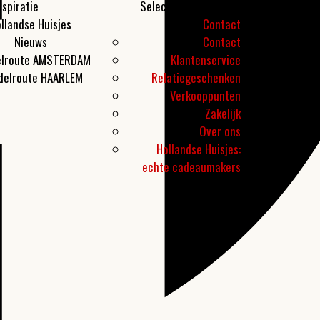
nspiratie
Selecteer een pagina
llandse Huisjes
Contact
Nieuws
Contact
lroute AMSTERDAM
Klantenservice
delroute HAARLEM
Relatiegeschenken
Verkooppunten
Zakelijk
Over ons
Hollandse Huisjes:
echte cadeaumakers