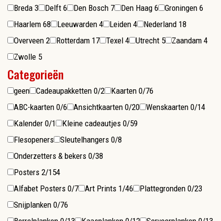
Breda
3
Delft
6
Den Bosch
7
Den Haag
6
Groningen
6
Haarlem
68
Leeuwarden
4
Leiden
4
Nederland
18
Overveen
2
Rotterdam
17
Texel
4
Utrecht
5
Zaandam
4
Zwolle
5
Categorieën
geen
Cadeaupakketten
0/2
Kaarten
0/76
ABC-kaarten
0/6
Ansichtkaarten
0/20
Wenskaarten
0/14
Kalender
0/1
Kleine cadeautjes
0/59
Flesopeners
Sleutelhangers
0/8
Onderzetters & bekers
0/38
Posters
2/154
Alfabet Posters
0/7
Art Prints
1/46
Plattegronden
0/23
Snijplanken
0/76