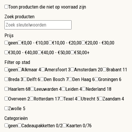
Toon producten die niet op voorraad zijn
Zoek producten
Prijs
geen
€0,00 - €10,00
€10,00 - €20,00
€20,00 - €30,00
€30,00 - €40,00
€40,00 - €50,00
€50,00+
Filter op stad
geen
Alkmaar
4
Amersfoort
3
Amsterdam
20
Brabant
11
Breda
3
Delft
6
Den Bosch
7
Den Haag
6
Groningen
6
Haarlem
68
Leeuwarden
4
Leiden
4
Nederland
18
Overveen
2
Rotterdam
17
Texel
4
Utrecht
5
Zaandam
4
Zwolle
5
Categorieën
geen
Cadeaupakketten
0/2
Kaarten
0/76