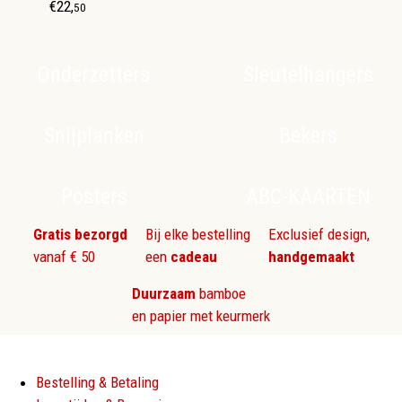
€
22
,
50
Onderzetters
Sleutelhangers
Snijplanken
Bekers
Posters
ABC-KAARTEN
Gratis bezorgd
Bij elke bestelling
Exclusief design,
vanaf € 50
een
cadeau
handgemaakt
Duurzaam
bamboe
en papier met keurmerk
Bestelling & Betaling