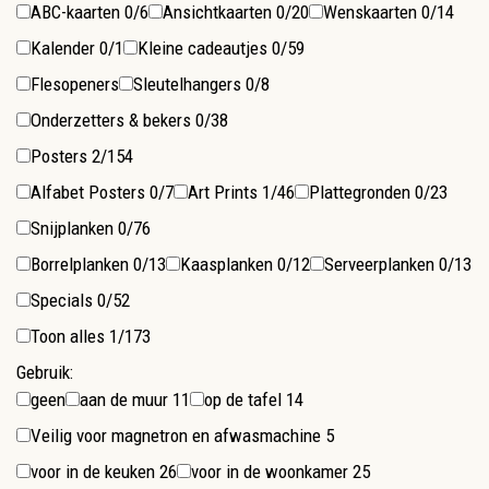
ABC-kaarten
0/6
Ansichtkaarten
0/20
Wenskaarten
0/14
Kalender
0/1
Kleine cadeautjes
0/59
Flesopeners
Sleutelhangers
0/8
Onderzetters & bekers
0/38
Posters
2/154
Alfabet Posters
0/7
Art Prints
1/46
Plattegronden
0/23
Snijplanken
0/76
Borrelplanken
0/13
Kaasplanken
0/12
Serveerplanken
0/13
Specials
0/52
Toon alles
1/173
Gebruik:
geen
aan de muur
11
op de tafel
14
Veilig voor magnetron en afwasmachine
5
voor in de keuken
26
voor in de woonkamer
25