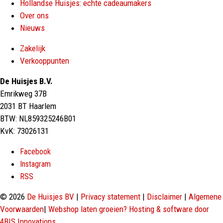
Hollandse Huisjes: echte cadeaumakers
Over ons
Nieuws
Zakelijk
Verkooppunten
De Huisjes B.V.
Emrikweg 37B
2031 BT Haarlem
BTW: NL859325246B01
KvK: 73026131
Facebook
Instagram
RSS
© 2026
De Huisjes BV
|
Privacy statement
|
Disclaimer
|
Algemene
Voorwaarden
|
Webshop laten groeien? Hosting & software door
4BIS Innovations