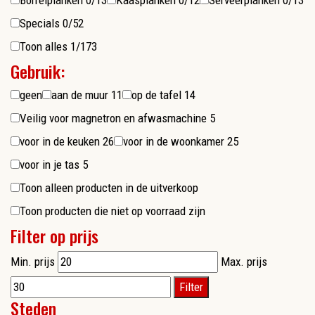
Borrelplanken
0/13
Kaasplanken
0/12
Serveerplanken
0/13
Specials
0/52
Toon alles
1/173
Gebruik:
geen
aan de muur
11
op de tafel
14
Veilig voor magnetron en afwasmachine
5
voor in de keuken
26
voor in de woonkamer
25
voor in je tas
5
Toon alleen producten in de uitverkoop
Toon producten die niet op voorraad zijn
Filter op prijs
Min. prijs
Max. prijs
Filter
Steden