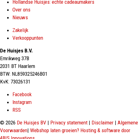
Hollandse Huisjes: echte cadeaumakers
Over ons
Nieuws
Zakelijk
Verkooppunten
De Huisjes B.V.
Emrikweg 37B
2031 BT Haarlem
BTW: NL859325246B01
KvK: 73026131
Facebook
Instagram
RSS
© 2026
De Huisjes BV
|
Privacy statement
|
Disclaimer
|
Algemene
Voorwaarden
|
Webshop laten groeien? Hosting & software door
4BIS Innovations