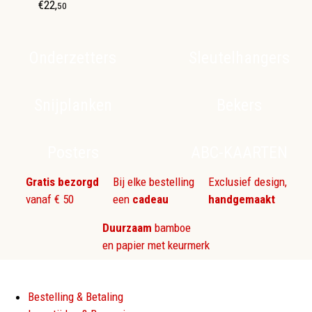
€
22
,
50
Onderzetters
Sleutelhangers
Snijplanken
Bekers
Posters
ABC-KAARTEN
Gratis bezorgd
Bij elke bestelling
Exclusief design,
vanaf € 50
een
cadeau
handgemaakt
Duurzaam
bamboe
en papier met keurmerk
Bestelling & Betaling