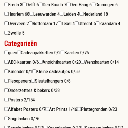
Breda
3
Delft
6
Den Bosch
7
Den Haag
6
Groningen
6
Haarlem
68
Leeuwarden
4
Leiden
4
Nederland
18
Overveen
2
Rotterdam
17
Texel
4
Utrecht
5
Zaandam
4
Zwolle
5
Categorieën
geen
Cadeaupakketten
0/2
Kaarten
0/76
ABC-kaarten
0/6
Ansichtkaarten
0/20
Wenskaarten
0/14
Kalender
0/1
Kleine cadeautjes
0/59
Flesopeners
Sleutelhangers
0/8
Onderzetters & bekers
0/38
Posters
2/154
Alfabet Posters
0/7
Art Prints
1/46
Plattegronden
0/23
Snijplanken
0/76