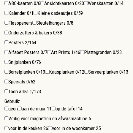
ABC-kaarten
0/6
Ansichtkaarten
0/20
Wenskaarten
0/14
Kalender
0/1
Kleine cadeautjes
0/59
Flesopeners
Sleutelhangers
0/8
Onderzetters & bekers
0/38
Posters
2/154
Alfabet Posters
0/7
Art Prints
1/46
Plattegronden
0/23
Snijplanken
0/76
Borrelplanken
0/13
Kaasplanken
0/12
Serveerplanken
0/13
Specials
0/52
Toon alles
1/173
Gebruik:
geen
aan de muur
11
op de tafel
14
Veilig voor magnetron en afwasmachine
5
voor in de keuken
26
voor in de woonkamer
25