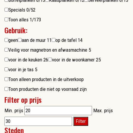
Borrelplanken
0/13
Kaasplanken
0/12
Serveerplanken
0/13
Specials
0/52
Toon alles
1/173
Gebruik:
geen
aan de muur
11
op de tafel
14
Veilig voor magnetron en afwasmachine
5
voor in de keuken
26
voor in de woonkamer
25
voor in je tas
5
Toon alleen producten in de uitverkoop
Toon producten die niet op voorraad zijn
Filter op prijs
Min. prijs
Max. prijs
Filter
Steden