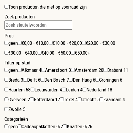
Toon producten die niet op voorraad zijn
Zoek producten
Prijs
geen
€0,00 - €10,00
€10,00 - €20,00
€20,00 - €30,00
€30,00 - €40,00
€40,00 - €50,00
€50,00+
Filter op stad
geen
Alkmaar
4
Amersfoort
3
Amsterdam
20
Brabant
11
Breda
3
Delft
6
Den Bosch
7
Den Haag
6
Groningen
6
Haarlem
68
Leeuwarden
4
Leiden
4
Nederland
18
Overveen
2
Rotterdam
17
Texel
4
Utrecht
5
Zaandam
4
Zwolle
5
Categorieën
geen
Cadeaupakketten
0/2
Kaarten
0/76