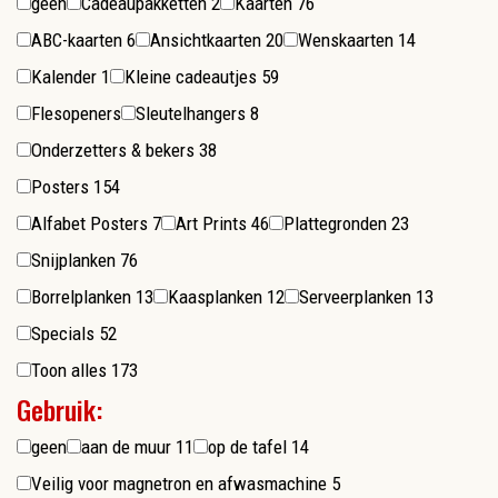
geen
Cadeaupakketten
2
Kaarten
76
ABC-kaarten
6
Ansichtkaarten
20
Wenskaarten
14
Kalender
1
Kleine cadeautjes
59
Flesopeners
Sleutelhangers
8
Onderzetters & bekers
38
Posters
154
Alfabet Posters
7
Art Prints
46
Plattegronden
23
Snijplanken
76
Borrelplanken
13
Kaasplanken
12
Serveerplanken
13
Specials
52
Toon alles
173
Gebruik:
geen
aan de muur
11
op de tafel
14
Veilig voor magnetron en afwasmachine
5