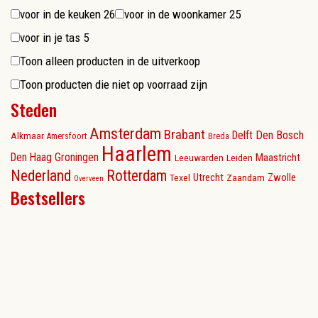
voor in de keuken
26
voor in de woonkamer
25
voor in je tas
5
Toon alleen producten in de uitverkoop
Toon producten die niet op voorraad zijn
Steden
Amsterdam
Brabant
Delft
Den Bosch
Alkmaar
Amersfoort
Breda
Haarlem
Den Haag
Groningen
Maastricht
Leeuwarden
Leiden
Nederland
Rotterdam
Utrecht
Zwolle
Texel
Zaandam
Overveen
Bestsellers