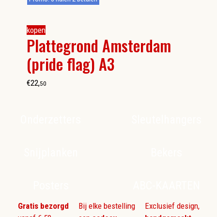
kopen
Plattegrond Amsterdam
(pride flag) A3
€
22
,
50
Onderzetters
Sleutelhangers
Snijplanken
Bekers
Posters
ABC-KAARTEN
Gratis bezorgd
Bij elke bestelling
Exclusief design,