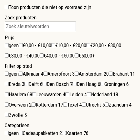
Toon producten die niet op voorraad zijn
Zoek producten
Prijs
geen
€0,00 - €10,00
€10,00 - €20,00
€20,00 - €30,00
€30,00 - €40,00
€40,00 - €50,00
€50,00+
Filter op stad
geen
Alkmaar
4
Amersfoort
3
Amsterdam
20
Brabant
11
Breda
3
Delft
6
Den Bosch
7
Den Haag
6
Groningen
6
Haarlem
68
Leeuwarden
4
Leiden
4
Nederland
18
Overveen
2
Rotterdam
17
Texel
4
Utrecht
5
Zaandam
4
Zwolle
5
Categorieën
geen
Cadeaupakketten
2
Kaarten
76