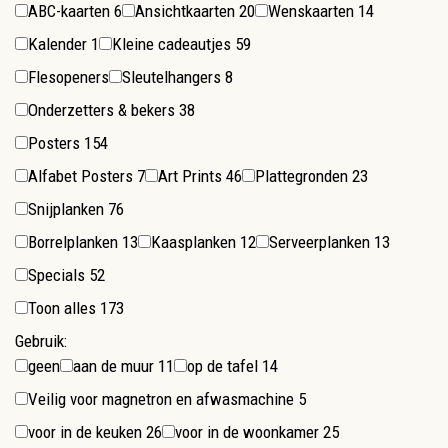
ABC-kaarten
6
Ansichtkaarten
20
Wenskaarten
14
Kalender
1
Kleine cadeautjes
59
Flesopeners
Sleutelhangers
8
Onderzetters & bekers
38
Posters
154
Alfabet Posters
7
Art Prints
46
Plattegronden
23
Snijplanken
76
Borrelplanken
13
Kaasplanken
12
Serveerplanken
13
Specials
52
Toon alles
173
Gebruik:
geen
aan de muur
11
op de tafel
14
Veilig voor magnetron en afwasmachine
5
voor in de keuken
26
voor in de woonkamer
25