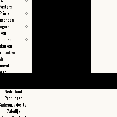
rs
Leiden
Posters
Maastricht
Prints
Overveen
egronden
Rotterdam
ngers
Texel
nken
Utrecht
lplanken
Zaandam
planken
Zwolle
rplanken
ls
naval
erst
les
Meer
Nederland
Producten
Cadeaupakketten
Zakelijk