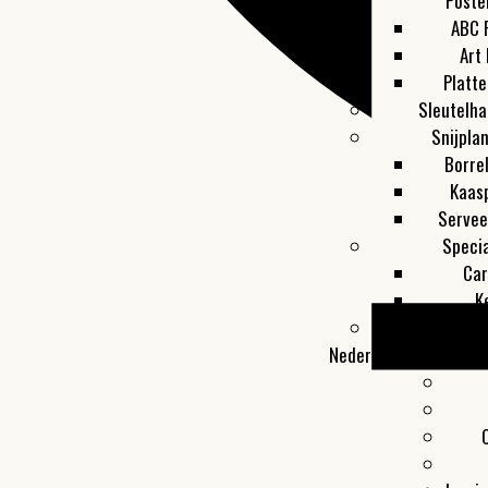
Poste
ABC 
Art 
Platt
Sleutelha
Snijpla
Borre
Kaas
Servee
Specia
Car
K
Toon al
Nederland