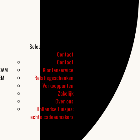
Selecteer een pagina
Contact
Contact
RDAM
Klantenservice
EM
Relatiegeschenken
Verkooppunten
Zakelijk
Over ons
Hollandse Huisjes:
echte cadeaumakers