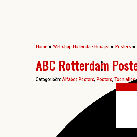
Home
●
Webshop Hollandse Huisjes
●
Posters
●
ABC Rotterdam Poste
Categorieën:
Alfabet Posters
,
Posters
,
Toon alles
More results