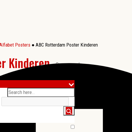
Alfabet Posters
● ABC Rotterdam Poster Kinderen
r Kinderen
Op voorraad
●
Tag:
Rotterdam
●
Productinformatie
●
✉ Mail dit product door
...