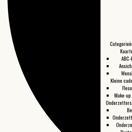
Categorieë
Kaart
ABC-
Ansich
Wens
Kleine cad
Fles
Make-up 
Onderzetters
Be
Onderzet
Onderze