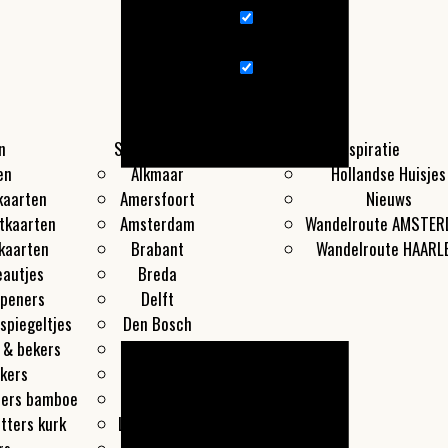
nieuws
Wandelroute
n
Steden
Producten
Inspiratie
en
Alkmaar
Hollandse Huisjes
kaarten
Amersfoort
Nieuws
tkaarten
Amsterdam
Wandelroute AMSTE
kaarten
Brabant
Wandelroute HAARL
eautjes
Breda
openers
Delft
spiegeltjes
Den Bosch
 & bekers
Den Haag
kers
Groningen
ters bamboe
Haarlem
tters kurk
Leeuwarden