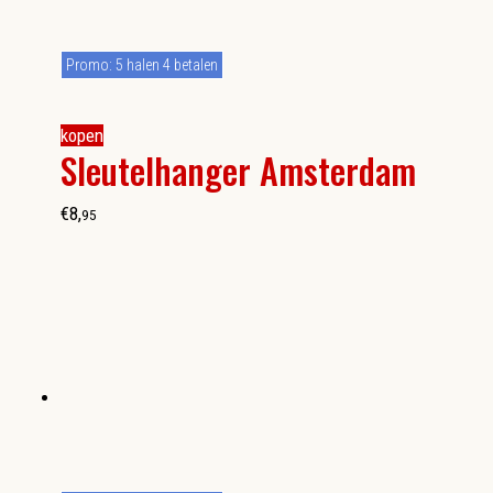
Promo: 5 halen 4 betalen
kopen
Sleutelhanger Amsterdam
€
8
,
95