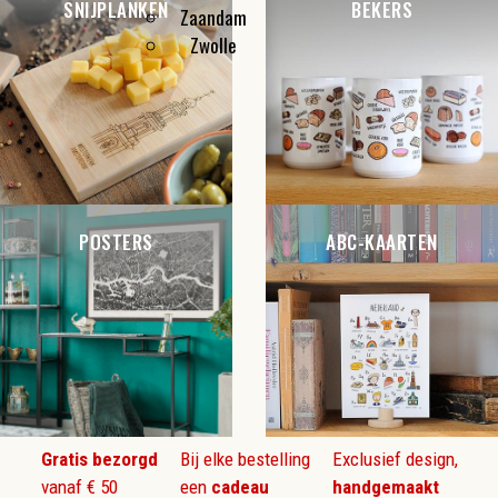
SNIJPLANKEN
BEKERS
Zaandam
Zwolle
POSTERS
ABC-KAARTEN
Gratis bezorgd
Bij elke bestelling
Exclusief design,
vanaf € 50
een
cadeau
handgemaakt