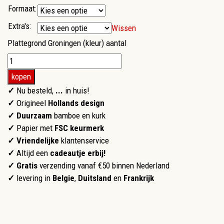
Formaat:
Extra's:
Wissen
Plattegrond Groningen (kleur) aantal
kopen
✓
Nu besteld,
...
in huis!
✓
Origineel
Hollands design
✓ Duurzaam
bamboe en kurk
✓
Papier met
FSC keurmerk
✓
Vriendelijke
klantenservice
✓
Altijd een
cadeautje erbij!
✓ Gratis
verzending vanaf €50 binnen Nederland
✓
levering in
Belgie
,
Duitsland
en
Frankrijk