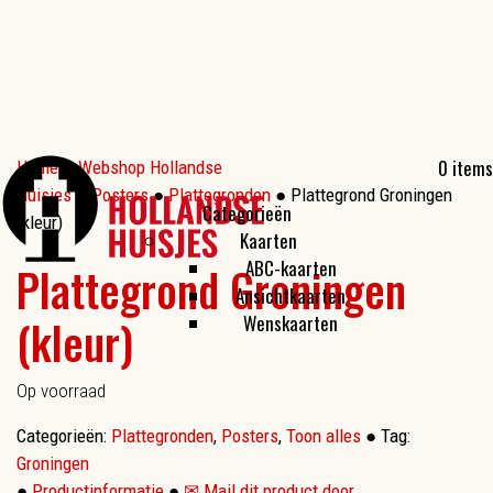
0 items
Home
●
Webshop Hollandse
Huisjes
●
Posters
●
Plattegronden
● Plattegrond Groningen
Categorieën
(kleur)
Kaarten
ABC-kaarten
Plattegrond Groningen
Ansichtkaarten
(kleur)
Wenskaarten
Op voorraad
Categorieën:
Plattegronden
,
Posters
,
Toon alles
●
Tag:
Groningen
●
Productinformatie
●
✉ Mail dit product door