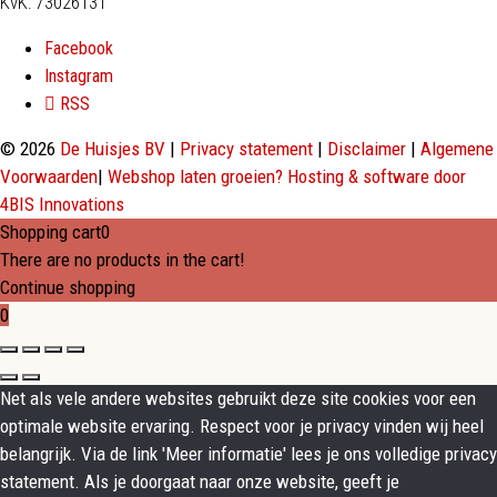
KvK: 73026131
Facebook
Instagram
RSS
© 2026
De Huisjes BV
|
Privacy statement
|
Disclaimer
|
Algemene
Voorwaarden
|
Webshop laten groeien? Hosting & software door
4BIS Innovations
Shopping cart
0
There are no products in the cart!
Continue shopping
0
Net als vele andere websites gebruikt deze site cookies voor een
optimale website ervaring. Respect voor je privacy vinden wij heel
belangrijk. Via de link 'Meer informatie' lees je ons volledige privacy
statement. Als je doorgaat naar onze website, geeft je