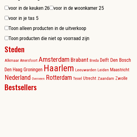
voor in de keuken
26
voor in de woonkamer
25
voor in je tas
5
Toon alleen producten in de uitverkoop
Toon producten die niet op voorraad zijn
Steden
Amsterdam
Brabant
Delft
Den Bosch
Alkmaar
Amersfoort
Breda
Haarlem
Den Haag
Groningen
Maastricht
Leeuwarden
Leiden
Nederland
Rotterdam
Utrecht
Zwolle
Texel
Zaandam
Overveen
Bestsellers