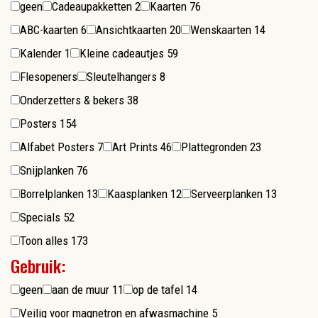
geen
Cadeaupakketten
2
Kaarten
76
ABC-kaarten
6
Ansichtkaarten
20
Wenskaarten
14
Kalender
1
Kleine cadeautjes
59
Flesopeners
Sleutelhangers
8
Onderzetters & bekers
38
Posters
154
Alfabet Posters
7
Art Prints
46
Plattegronden
23
Snijplanken
76
Borrelplanken
13
Kaasplanken
12
Serveerplanken
13
Specials
52
Toon alles
173
Gebruik:
geen
aan de muur
11
op de tafel
14
Veilig voor magnetron en afwasmachine
5