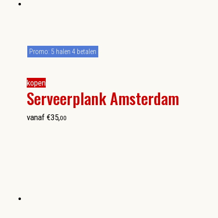
Promo: 5 halen 4 betalen
kopen
Serveerplank Amsterdam
vanaf
€
35
,
00