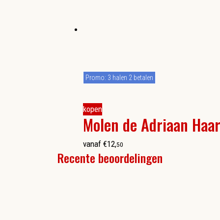
Promo: 3 halen 2 betalen
kopen
Molen de Adriaan Haa
vanaf
€
12
,
50
Recente beoordelingen