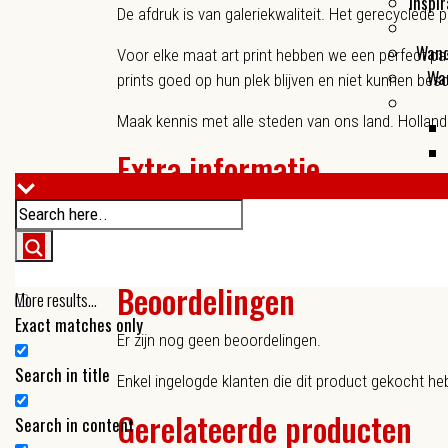
Inspir
De afdruk is van galeriekwaliteit. Het gerecyclede
Wand
Voor elke maat art print hebben we een perfect pa
Wa
prints goed op hun plek blijven en niet kunnen bes
Maak kennis met alle steden van ons land. Holland
Extra informatie
A2 (42 x 59,4 cm), A3 (29,7 x 42 cm), A4 
Formaat:
Zonder Lijst, Slimme lijst donker, Slimme li
Extra's:
Beoordelingen
More results...
Exact matches only
Er zijn nog geen beoordelingen.
Search in title
Enkel ingelogde klanten die dit product gekocht he
Gerelateerde producten
Search in content