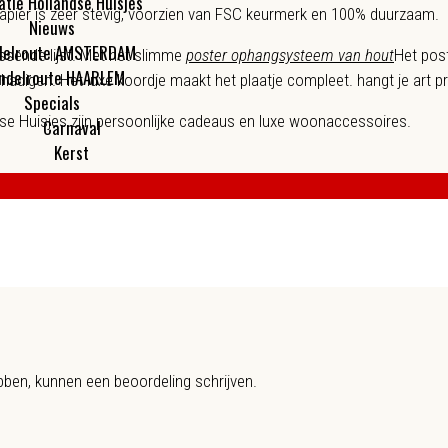
atie Hollandse Huisjes
 papier is zeer stevig, voorzien van FSC keurmerk en 100% duurzaam.
Nieuws
elroute AMSTERDAM
ssende lijst. Met het slimme
poster ophangsysteem van hout
Het pos
ndelroute HAARLEM
chadigen. Het luxe koordje maakt het plaatje compleet.
hangt je art p
Specials
se Huisjes zijn persoonlijke cadeaus en luxe woonaccessoires.
Carnaval
Kerst
(21 x 29,7 cm)
jst licht
bben, kunnen een beoordeling schrijven.