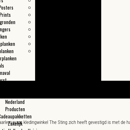
rs
Leiden
Posters
Maastricht
Prints
Overveen
egronden
Rotterdam
ngers
Texel
nken
Utrecht
lplanken
Zaandam
planken
Zwolle
rplanken
ls
naval
erst
les
Meer
Nederland
Producten
Cadeaupakketten
aarlem waar kledingwinkel The Sting zich heeft gevestigd is met de h
Zakelijk