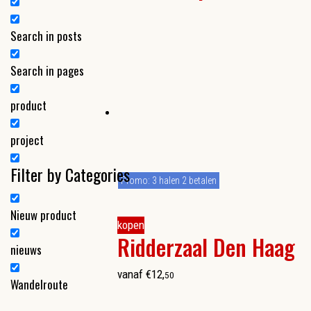
Search in posts
Search in pages
product
project
Filter by Categories
Promo: 3 halen 2 betalen
Nieuw product
kopen
Ridderzaal Den Haag
nieuws
vanaf
€
12
,
50
Wandelroute