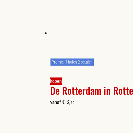
Promo: 3 halen 2 betalen
kopen
De Rotterdam in Rott
vanaf
€
12
,
50