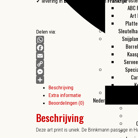
Poste
✓
levering in
Belgie
,
Duitsland
en
Frankrijk
ABC 
Art 
Platt
Sleutelha
Delen via:
Snijpla
Borre
WhatsApp
Kaas
Facebook
Servee
Email
Specia
Copy
Car
Link
Messenger
K
Beschrijving
Delen
Toon al
Extra informatie
Nederland
Beoordelingen (0)
Beschrijving
Deze art print is uniek. De Brinkmann passage in H