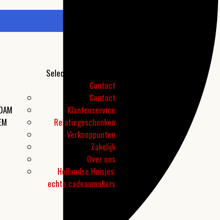
Selecteer een pagina
Contact
Contact
RDAM
Klantenservice
EM
Relatiegeschenken
Verkooppunten
Zakelijk
Over ons
Hollandse Huisjes:
echte cadeaumakers