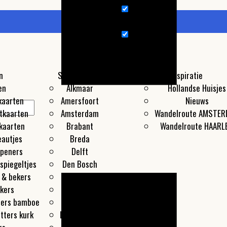
nieuws
Promo: 3 halen 2 betalen
ⓘ
Wandelroute
n
Steden
Producten
Inspiratie
en
Alkmaar
Hollandse Huisjes
kaarten
Amersfoort
Nieuws
tkaarten
Amsterdam
Wandelroute AMSTE
kaarten
Brabant
Wandelroute HAARL
eautjes
Breda
openers
Delft
spiegeltjes
Den Bosch
 & bekers
Den Haag
kers
Groningen
ters bamboe
Haarlem
tters kurk
Leeuwarden