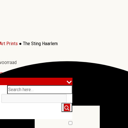
Art Prints
● The Sting Haarlem
voorraad
Productinformatie
●
✉ Mail dit product door
...