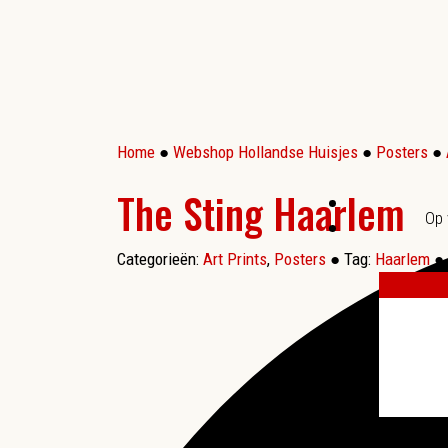
Home
●
Webshop Hollandse Huisjes
●
Posters
●
The Sting Haarlem
Op 
Categorieën:
Art Prints
,
Posters
●
Tag:
Haarlem
●
More results