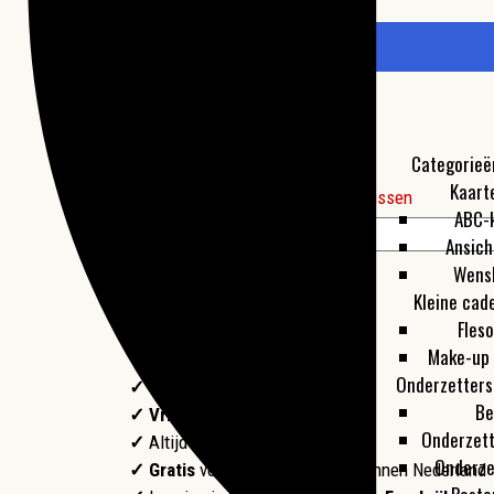
vanaf
€
12
,
50
Formaat:
Categorieë
Kaart
Extra's:
Wissen
ABC-
The Sting Haarlem aantal
Ansich
Wens
kopen
Kleine cad
✓
Nu besteld,
...
in huis!
Fles
✓
Origineel
Hollands design
Make-up 
✓ Duurzaam
bamboe en kurk
Onderzetters
✓
Papier met
FSC keurmerk
Be
✓
Vriendelijke
klantenservice
Onderzet
✓
Altijd een
cadeautje erbij!
Onderze
✓ Gratis
verzending vanaf €50 binnen Nederland