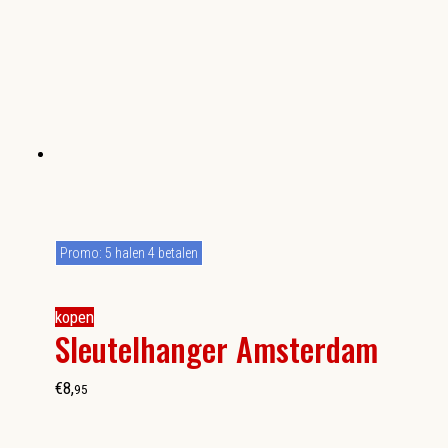
Promo: 5 halen 4 betalen
kopen
Sleutelhanger Amsterdam
€
8
,
95