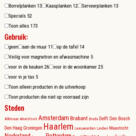
Borrelplanken
13
Kaasplanken
12
Serveerplanken
13
Specials
52
Toon alles
173
Gebruik:
geen
aan de muur
11
op de tafel
14
Veilig voor magnetron en afwasmachine
5
voor in de keuken
26
voor in de woonkamer
25
voor in je tas
5
Toon alleen producten in de uitverkoop
Toon producten die niet op voorraad zijn
Steden
Amsterdam
Brabant
Delft
Den Bosch
Alkmaar
Amersfoort
Breda
Haarlem
Den Haag
Groningen
Maastricht
Leeuwarden
Leiden
Nederland
Rotterdam