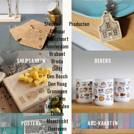
Steden
Producten
Alkmaar
Kleine cadeautjes
Amersfoort
Flesopeners
Amsterdam
Make-up spiegeltjes
Brabant
SNIJPLANKEN
BEKERS
Breda
Delft
Den Bosch
Den Haag
Groningen
Haarlem
Leeuwarden
Leiden
Maastricht
POSTERS
ABC-KAARTEN
Overveen