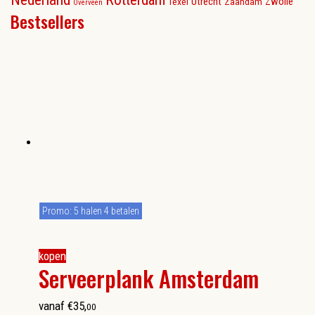
Utrecht
Zwolle
Texel
Zaandam
Overveen
Bestsellers
Promo: 5 halen 4 betalen
kopen
Serveerplank Amsterdam
vanaf
€
35
,
00