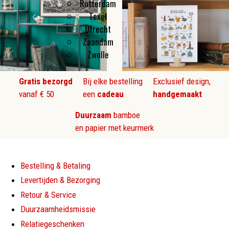
Rotterdam
Texel
Utrecht
Zaandam
Zwolle
Gratis bezorgd
Bij elke bestelling
Exclusief design,
vanaf € 50
een
cadeau
handgemaakt
Duurzaam
bamboe
en papier met keurmerk
Bestelling & Betaling
Levertijden & Bezorging
Retour & Service
Duurzaamheidsmissie
Relatiegeschenken