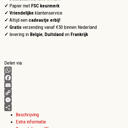
✓
Papier met
FSC keurmerk
✓
Vriendelijke
klantenservice
✓
Altijd een
cadeautje erbij!
✓ Gratis
verzending vanaf €50 binnen Nederland
✓
levering in
Belgie
,
Duitsland
en
Frankrijk
Delen via:
WhatsApp
Facebook
Email
Copy
Link
Messenger
Beschrijving
Delen
Extra informatie