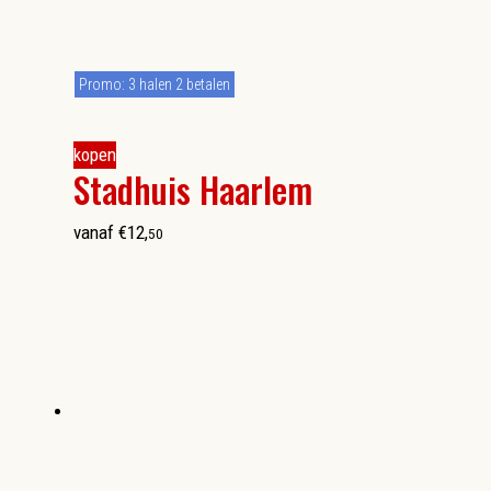
Promo: 3 halen 2 betalen
kopen
Stadhuis Haarlem
vanaf
€
12
,
50