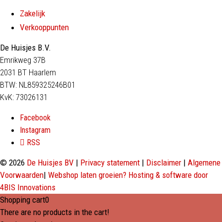
Zakelijk
Verkooppunten
De Huisjes B.V.
Emrikweg 37B
2031 BT Haarlem
BTW: NL859325246B01
KvK: 73026131
Facebook
Instagram
RSS
© 2026
De Huisjes BV
|
Privacy statement
|
Disclaimer
|
Algemene
Voorwaarden
|
Webshop laten groeien? Hosting & software door
4BIS Innovations
Shopping cart
0
There are no products in the cart!