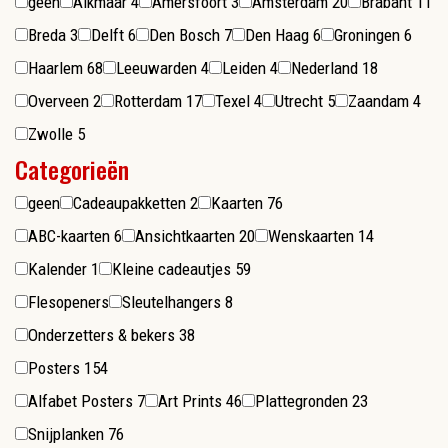
geen
Alkmaar
4
Amersfoort
3
Amsterdam
20
Brabant
11
Breda
3
Delft
6
Den Bosch
7
Den Haag
6
Groningen
6
Haarlem
68
Leeuwarden
4
Leiden
4
Nederland
18
Overveen
2
Rotterdam
17
Texel
4
Utrecht
5
Zaandam
4
Zwolle
5
Categorieën
geen
Cadeaupakketten
2
Kaarten
76
ABC-kaarten
6
Ansichtkaarten
20
Wenskaarten
14
Kalender
1
Kleine cadeautjes
59
Flesopeners
Sleutelhangers
8
Onderzetters & bekers
38
Posters
154
Alfabet Posters
7
Art Prints
46
Plattegronden
23
Snijplanken
76