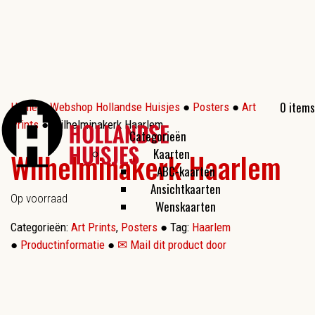
0 items
Home
●
Webshop Hollandse Huisjes
●
Posters
●
Art
Prints
● Wilhelminakerk Haarlem
Categorieën
Kaarten
Wilhelminakerk Haarlem
ABC-kaarten
Ansichtkaarten
Op voorraad
Wenskaarten
Categorieën:
Art Prints
,
Posters
●
Tag:
Haarlem
●
Productinformatie
●
✉ Mail dit product door