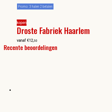
Promo: 3 halen 2 betalen
kopen
Droste Fabriek Haarlem
vanaf
€
12
,
50
Recente beoordelingen