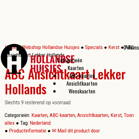
0 items
Home
●
Webshop Hollandse Huisjes
●
Specials
●
Kerst
● ABC
Ansichtkaart Lekker Hollands
Categorieën
Kaarten
ABC Ansichtkaart Lekker
ABC-kaarten
Hollands
Ansichtkaarten
Wenskaarten
Slechts 9 resterend op voorraad
Categorieën:
Kaarten
,
ABC-kaarten
,
Ansichtkaarten
,
Kerst
,
Toon
alles
●
Tag:
Nederland
●
Productinformatie
●
✉ Mail dit product door