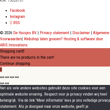
KvK: 73026131
Facebook
Instagram
RSS
© 2026
De Huisjes BV
|
Privacy statement
|
Disclaimer
|
Algemene
Voorwaarden
|
Webshop laten groeien? Hosting & software door
4BIS Innovations
Shopping cart
0
There are no products in the cart!
Continue shopping
0
Net als vele andere websites gebruikt deze site cookies voor een
optimale website ervaring. Respect voor je privacy vinden wij heel
belangrijk. Via de link 'Meer informatie' lees je ons volledige privacy
statement. Als je doorgaat naar onze website, geeft je