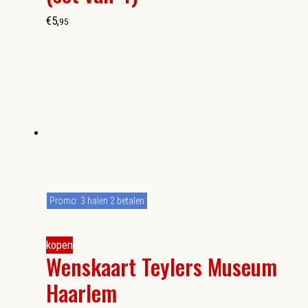
€
5
,
95
Promo: 3 halen 2 betalen
kopen
Wenskaart Teylers Museum
Haarlem