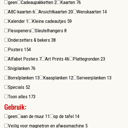
geen
Cadeaupakketten
2
Kaarten
76
ABC-kaarten
6
Ansichtkaarten
20
Wenskaarten
14
Kalender
1
Kleine cadeautjes
59
Flesopeners
Sleutelhangers
8
Onderzetters & bekers
38
Posters
154
Alfabet Posters
7
Art Prints
46
Plattegronden
23
Snijplanken
76
Borrelplanken
13
Kaasplanken
12
Serveerplanken
13
Specials
52
Toon alles
173
Gebruik:
geen
aan de muur
11
op de tafel
14
Veilig voor magnetron en afwasmachine
5