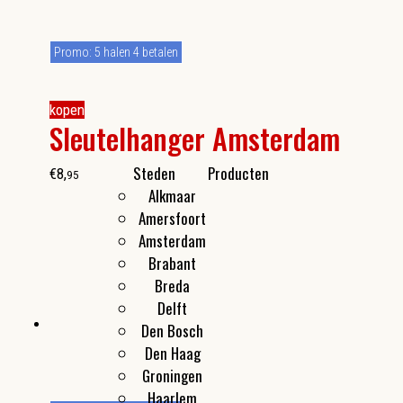
Promo: 5 halen 4 betalen
kopen
Sleutelhanger Amsterdam
Steden
Producten
€
8
,
95
Alkmaar
Kleine cadeautjes
Amersfoort
Flesopeners
Amsterdam
Make-up spiegeltjes
Brabant
Breda
Delft
Den Bosch
Den Haag
Groningen
Haarlem