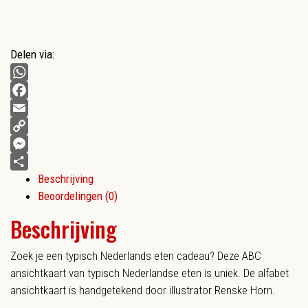
Delen via:
WhatsApp
Facebook
Email
Copy
Link
Messenger
Beschrijving
Delen
Beoordelingen (0)
Beschrijving
Zoek je een typisch Nederlands eten cadeau? Deze ABC
ansichtkaart van typisch Nederlandse eten is uniek. De alfabet
ansichtkaart is handgetekend door illustrator Renske Horn.