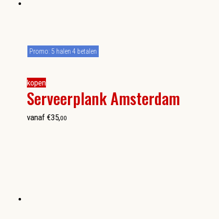
Promo: 5 halen 4 betalen
kopen
Serveerplank Amsterdam
vanaf
€
35
,
00