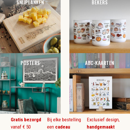
SNIJPLANKEN
BEKERS
POSTERS
ABC-KAARTEN
Gratis bezorgd
Bij elke bestelling
Exclusief design,
vanaf € 50
een
cadeau
handgemaakt