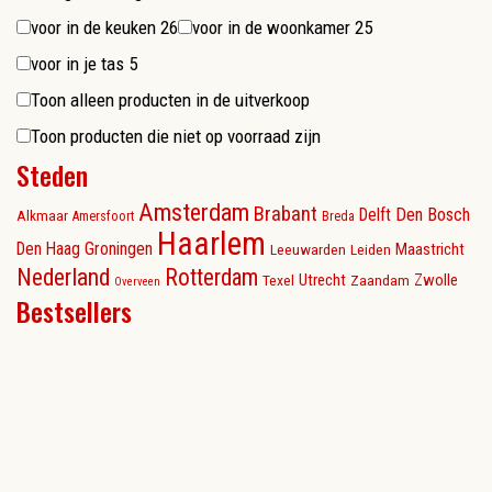
voor in de keuken
26
voor in de woonkamer
25
voor in je tas
5
Toon alleen producten in de uitverkoop
Toon producten die niet op voorraad zijn
Steden
Amsterdam
Brabant
Delft
Den Bosch
Alkmaar
Amersfoort
Breda
Haarlem
Den Haag
Groningen
Maastricht
Leeuwarden
Leiden
Nederland
Rotterdam
Utrecht
Zwolle
Texel
Zaandam
Overveen
Bestsellers