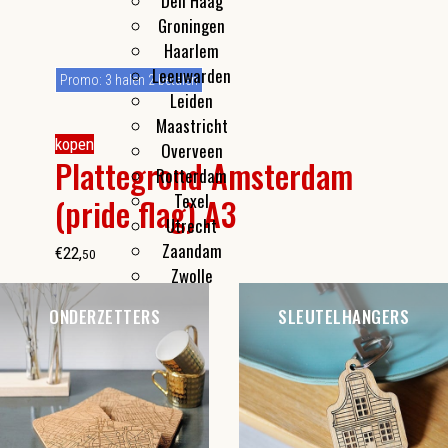
Den Haag
Groningen
Haarlem
Leeuwarden
Promo: 3 halen 2 betalen
Leiden
Maastricht
kopen
Overveen
Plattegrond Amsterdam
Rotterdam
Texel
(pride flag) A3
Utrecht
Zaandam
€
22
,
50
Zwolle
ONDERZETTERS
SLEUTELHANGERS