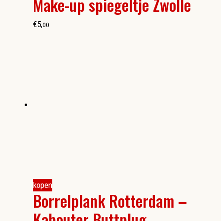
Make-up spiegeltje Zwolle
€
5
,
00
kopen
Borrelplank Rotterdam –
Kabouter Buttplug