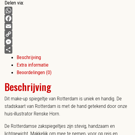
Delen via:
WhatsApp
Facebook
Email
Copy
Link
Messenger
Beschrijving
Delen
Extra informatie
Beoordelingen (0)
Beschrijving
Dit make-up spiegeltje van Rotterdam is uniek en handig. De
stadskaart van Rotterdam is met de hand getekend door onze
huis-illustrator Renske Horn.
De Rotterdamse zakspiegeltjes zijn stevig, handzaam en
lichtgewicht. Makkelijk om mee te nemen, voor op reis en