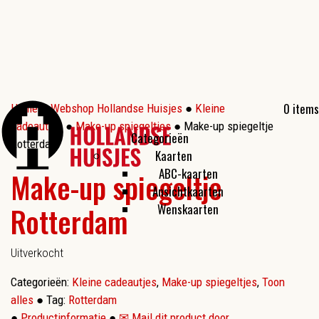
0 items
Home
●
Webshop Hollandse Huisjes
●
Kleine
cadeautjes
●
Make-up spiegeltjes
● Make-up spiegeltje
Categorieën
Rotterdam
Kaarten
ABC-kaarten
Make-up spiegeltje
Ansichtkaarten
Rotterdam
Wenskaarten
Uitverkocht
Categorieën:
Kleine cadeautjes
,
Make-up spiegeltjes
,
Toon
alles
●
Tag:
Rotterdam
●
Productinformatie
●
✉ Mail dit product door