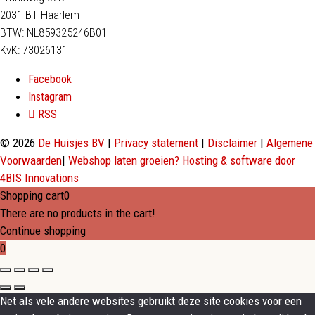
2031 BT Haarlem
BTW: NL859325246B01
KvK: 73026131
Facebook
Instagram
RSS
© 2026
De Huisjes BV
|
Privacy statement
|
Disclaimer
|
Algemene
Voorwaarden
|
Webshop laten groeien? Hosting & software door
4BIS Innovations
Shopping cart
0
There are no products in the cart!
Continue shopping
0
Net als vele andere websites gebruikt deze site cookies voor een