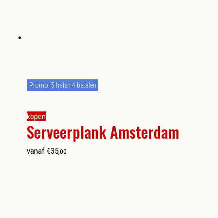
Promo: 5 halen 4 betalen
kopen
Serveerplank Amsterdam
vanaf
€
35
,
00