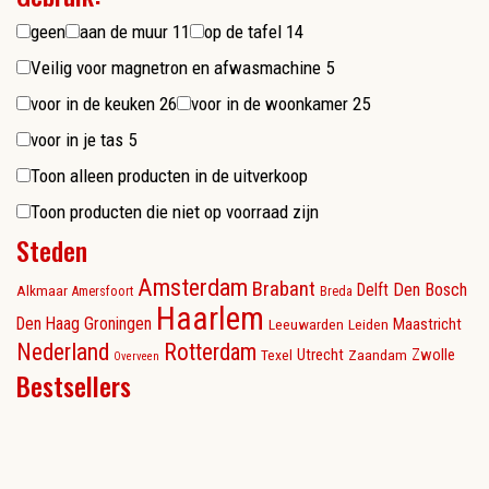
geen
aan de muur
11
op de tafel
14
Veilig voor magnetron en afwasmachine
5
voor in de keuken
26
voor in de woonkamer
25
voor in je tas
5
Toon alleen producten in de uitverkoop
Toon producten die niet op voorraad zijn
Steden
Amsterdam
Brabant
Delft
Den Bosch
Alkmaar
Amersfoort
Breda
Haarlem
Den Haag
Groningen
Maastricht
Leeuwarden
Leiden
Nederland
Rotterdam
Utrecht
Zwolle
Texel
Zaandam
Overveen
Bestsellers