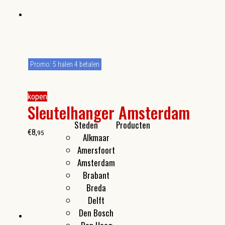
Promo: 5 halen 4 betalen
kopen
Sleutelhanger Amsterdam
Steden
Producten
€
8
,
95
Alkmaar
Kleine cadeautjes
Amersfoort
Flesopeners
Amsterdam
Make-up spiegeltjes
Brabant
Breda
Delft
Den Bosch