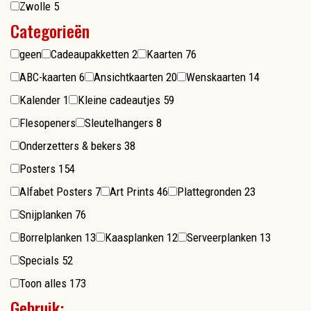
Zwolle
5
Categorieën
geen
Cadeaupakketten
2
Kaarten
76
ABC-kaarten
6
Ansichtkaarten
20
Wenskaarten
14
Kalender
1
Kleine cadeautjes
59
Flesopeners
Sleutelhangers
8
Onderzetters & bekers
38
Posters
154
Alfabet Posters
7
Art Prints
46
Plattegronden
23
Snijplanken
76
Borrelplanken
13
Kaasplanken
12
Serveerplanken
13
Specials
52
Toon alles
173
Gebruik: