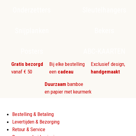
Onderzetters
Sleutelhangers
Snijplanken
Bekers
Posters
ABC-KAARTEN
Gratis bezorgd
Bij elke bestelling
Exclusief design,
vanaf € 50
een
cadeau
handgemaakt
Duurzaam
bamboe
en papier met keurmerk
Bestelling & Betaling
Levertijden & Bezorging
Retour & Service