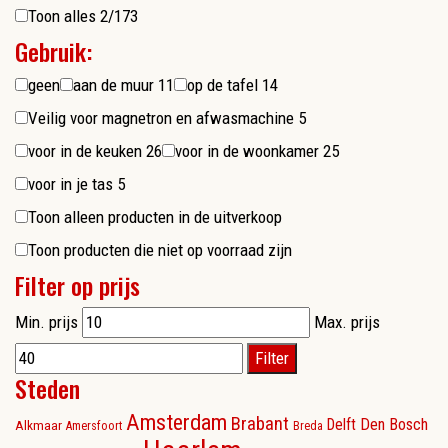
Toon alles
2/173
Gebruik:
geen
aan de muur
11
op de tafel
14
Veilig voor magnetron en afwasmachine
5
voor in de keuken
26
voor in de woonkamer
25
voor in je tas
5
Toon alleen producten in de uitverkoop
Toon producten die niet op voorraad zijn
Filter op prijs
Min. prijs
Max. prijs
Filter
Steden
Amsterdam
Brabant
Delft
Den Bosch
Alkmaar
Amersfoort
Breda