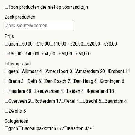
Toon producten die niet op voorraad zijn
Zoek producten
Prijs
geen
€0,00 - €10,00
€10,00 - €20,00
€20,00 - €30,00
€30,00 - €40,00
€40,00 - €50,00
€50,00+
Filter op stad
geen
Alkmaar
4
Amersfoort
3
Amsterdam
20
Brabant
11
Breda
3
Delft
6
Den Bosch
7
Den Haag
6
Groningen
6
Haarlem
68
Leeuwarden
4
Leiden
4
Nederland
18
Overveen
2
Rotterdam
17
Texel
4
Utrecht
5
Zaandam
4
Zwolle
5
Categorieën
geen
Cadeaupakketten
0/2
Kaarten
0/76