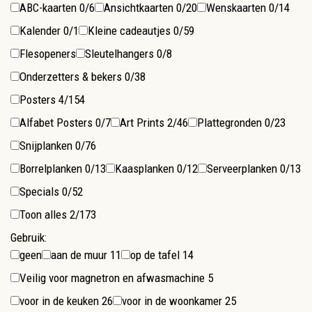
ABC-kaarten
0/6
Ansichtkaarten
0/20
Wenskaarten
0/14
Kalender
0/1
Kleine cadeautjes
0/59
Flesopeners
Sleutelhangers
0/8
Onderzetters & bekers
0/38
Posters
4/154
Alfabet Posters
0/7
Art Prints
2/46
Plattegronden
0/23
Snijplanken
0/76
Borrelplanken
0/13
Kaasplanken
0/12
Serveerplanken
0/13
Specials
0/52
Toon alles
2/173
Gebruik:
geen
aan de muur
11
op de tafel
14
Veilig voor magnetron en afwasmachine
5
voor in de keuken
26
voor in de woonkamer
25