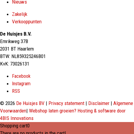
Nieuws
Zakelijk
Verkooppunten
De Huisjes B.V.
Emrikweg 37B
2031 BT Haarlem
BTW: NL859325246B01
KvK: 73026131
Facebook
Instagram
RSS
© 2026
De Huisjes BV
|
Privacy statement
|
Disclaimer
|
Algemene
Voorwaarden
|
Webshop laten groeien? Hosting & software door
4BIS Innovations
Shopping cart
0
There are no products in the cart!