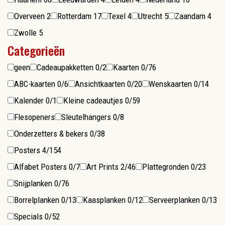
Overveen
2
Rotterdam
17
Texel
4
Utrecht
5
Zaandam
4
Zwolle
5
Categorieën
geen
Cadeaupakketten
0/2
Kaarten
0/76
ABC-kaarten
0/6
Ansichtkaarten
0/20
Wenskaarten
0/14
Kalender
0/1
Kleine cadeautjes
0/59
Flesopeners
Sleutelhangers
0/8
Onderzetters & bekers
0/38
Posters
4/154
Alfabet Posters
0/7
Art Prints
2/46
Plattegronden
0/23
Snijplanken
0/76
Borrelplanken
0/13
Kaasplanken
0/12
Serveerplanken
0/13
Specials
0/52