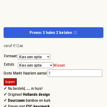
Promo: 3 halen 2 betalen
ⓘ
vanaf
€
12
,
50
Formaat:
Extra's:
Wissen
Grote Markt Haarlem aantal
kopen
✓
Nu besteld,
...
in huis!
✓
Origineel
Hollands design
✓ Duurzaam
bamboe en kurk
✓
Papier met
FSC keurmerk