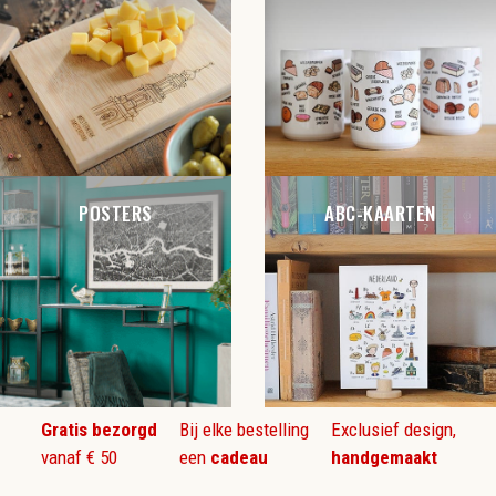
POSTERS
ABC-KAARTEN
Gratis bezorgd
Bij elke bestelling
Exclusief design,
vanaf € 50
een
cadeau
handgemaakt