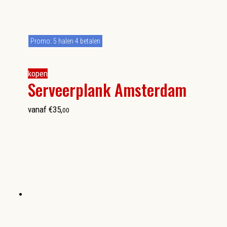
Promo: 5 halen 4 betalen
kopen
Serveerplank Amsterdam
vanaf
€
35
,
00