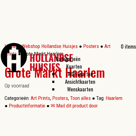
0 items
Home
●
Webshop Hollandse Huisjes
●
Posters
●
Art
Prints
● Grote Markt Haarlem
Categorieën
Kaarten
Grote Markt Haarlem
ABC-kaarten
Ansichtkaarten
Op voorraad
Wenskaarten
Categorieën:
Art Prints
,
Posters
,
Toon alles
●
Tag:
Haarlem
●
Productinformatie
●
✉ Mail dit product door