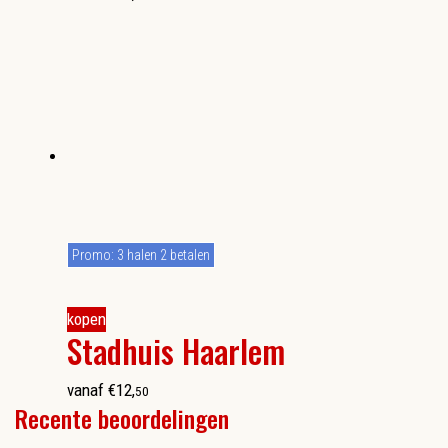
Promo: 3 halen 2 betalen
kopen
Stadhuis Haarlem
vanaf
€
12
,
50
Recente beoordelingen