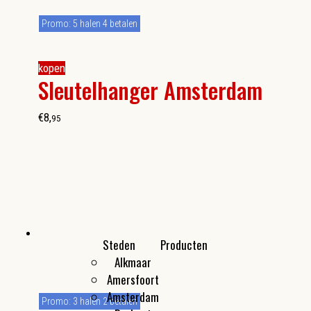
Promo: 5 halen 4 betalen
kopen
Sleutelhanger Amsterdam
€
8
,
95
Steden
Producten
Alkmaar
Kleine cadeautjes
Amersfoort
Flesopeners
Amsterdam
Make-up spiegeltjes
Promo: 3 halen 2 betalen