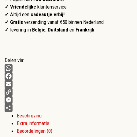
✓
Vriendelijke
klantenservice
✓
Altijd een
cadeautje erbij!
✓ Gratis
verzending vanaf €50 binnen Nederland
✓
levering in
Belgie
,
Duitsland
en
Frankrijk
Delen via:
WhatsApp
Facebook
Email
Copy
Link
Messenger
Beschrijving
Delen
Extra informatie
Beoordelingen (0)