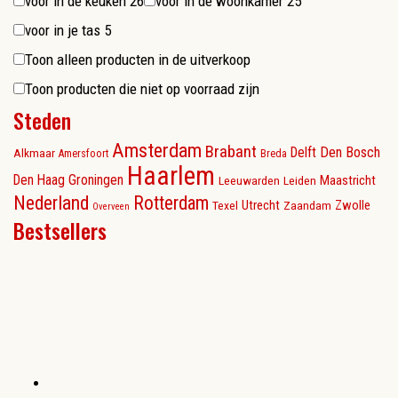
voor in de keuken
26
voor in de woonkamer
25
voor in je tas
5
Toon alleen producten in de uitverkoop
Toon producten die niet op voorraad zijn
Steden
Amsterdam
Brabant
Delft
Den Bosch
Alkmaar
Amersfoort
Breda
Haarlem
Den Haag
Groningen
Maastricht
Leeuwarden
Leiden
Nederland
Rotterdam
Utrecht
Zwolle
Texel
Zaandam
Overveen
Bestsellers