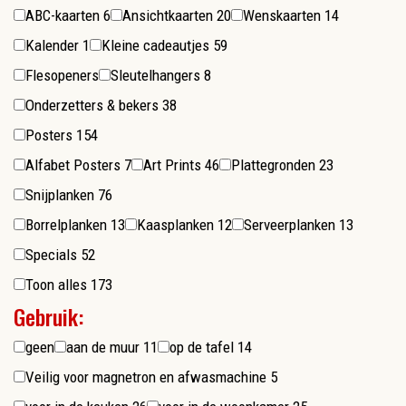
ABC-kaarten
6
Ansichtkaarten
20
Wenskaarten
14
Kalender
1
Kleine cadeautjes
59
Flesopeners
Sleutelhangers
8
Onderzetters & bekers
38
Posters
154
Alfabet Posters
7
Art Prints
46
Plattegronden
23
Snijplanken
76
Borrelplanken
13
Kaasplanken
12
Serveerplanken
13
Specials
52
Toon alles
173
Gebruik:
geen
aan de muur
11
op de tafel
14
Veilig voor magnetron en afwasmachine
5