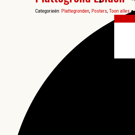
Categorieën:
Plattegronden
,
Posters
,
Toon alles
●
More results