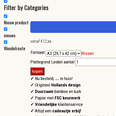
Filter by Categories
Nieuw product
nieuws
vanaf
€
12
,
50
Wandelroute
Formaat:
Wissen
Plattegrond Leiden aantal
kopen
✓
Nu besteld,
...
in huis!
✓
Origineel
Hollands design
✓ Duurzaam
bamboe en kurk
✓
Papier met
FSC keurmerk
✓
Vriendelijke
klantenservice
✓
Altijd een
cadeautje erbij!