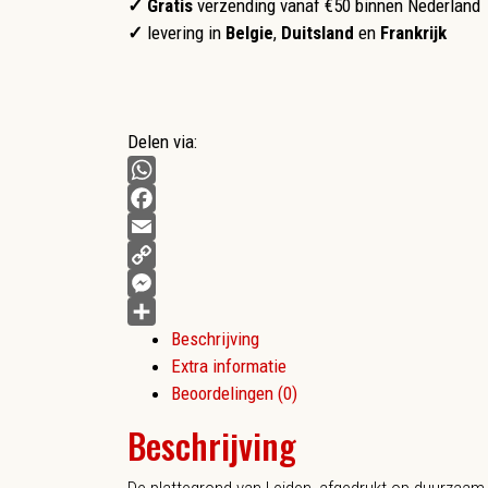
✓ Gratis
verzending vanaf €50 binnen Nederland
✓
levering in
Belgie
,
Duitsland
en
Frankrijk
Delen via:
WhatsApp
Facebook
Email
Copy
Link
Messenger
Beschrijving
Delen
Extra informatie
Beoordelingen (0)
Beschrijving