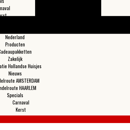
ls
naval
erst
les
Meer
Nederland
Producten
Cadeaupakketten
Zakelijk
atie Hollandse Huisjes
Nieuws
elroute AMSTERDAM
ndelroute HAARLEM
Specials
Carnaval
Kerst