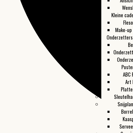
Ansich
Wens
Kleine cad
Fles
Make-up 
Onderzetters
Be
Onderzet
Onderze
Poste
ABC 
Art 
Platt
Sleutelha
Snijpla
Borre
Kaas
Servee