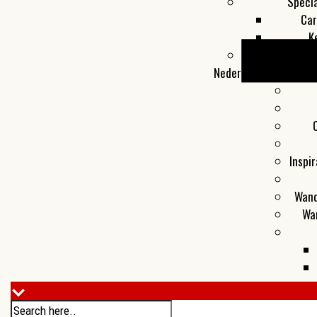
Specia
Car
K
Toon al
Nederland
Inspir
Wand
Wa