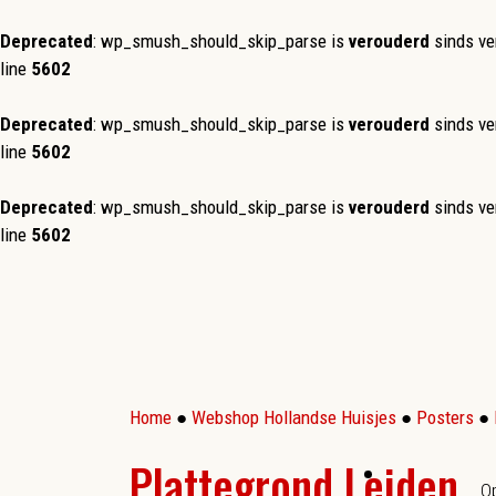
Deprecated
: wp_smush_should_skip_parse is
verouderd
sinds ve
line
5602
Deprecated
: wp_smush_should_skip_parse is
verouderd
sinds ve
line
5602
Deprecated
: wp_smush_should_skip_parse is
verouderd
sinds ve
line
5602
Home
●
Webshop Hollandse Huisjes
●
Posters
●
Plattegrond Leiden
O