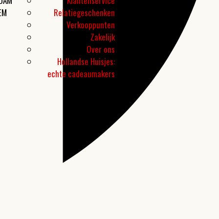
RDAM
Klantenservice
EM
Relatiegeschenken
Verkooppunten
Zakelijk
Over ons
Hollandse Huisjes:
echte cadeaumakers