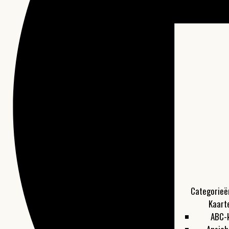
Categorieë
Kaart
ABC-