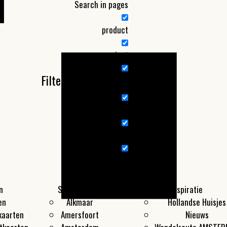
Search in pages
product
project
Filter by Categories
Nieuw product
nieuws
Wandelroute
n
Steden
Producten
Inspiratie
en
Alkmaar
Hollandse Huisjes
kaarten
Amersfoort
Nieuws