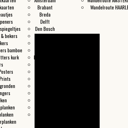
tkaarten
Amsterdam
Wandelroute AMSTE
kaarten
Brabant
Wandelroute HAARL
eautjes
Breda
openers
Delft
spiegeltjes
Den Bosch
 & bekers
Den Haag
kers
Groningen
ters bamboe
Haarlem
tters kurk
Leeuwarden
rs
Leiden
Posters
Maastricht
Prints
Overveen
egronden
Rotterdam
ngers
Texel
nken
Utrecht
lplanken
Zaandam
planken
Zwolle
rplanken