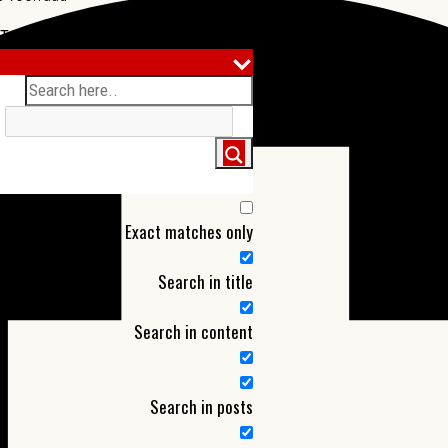
Tag:
Leiden
●
Productinformatie
●
✉ Mail dit product door
...
Exact matches only
Search in title
Search in content
Search in posts