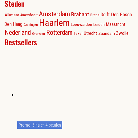
Steden
Amsterdam
Brabant
Delft
Den Bosch
Alkmaar
Amersfoort
Breda
Haarlem
Den Haag
Maastricht
Leeuwarden
Leiden
Groningen
Nederland
Rotterdam
Utrecht
Zwolle
Texel
Zaandam
Overveen
Bestsellers
Promo: 5 halen 4 betalen