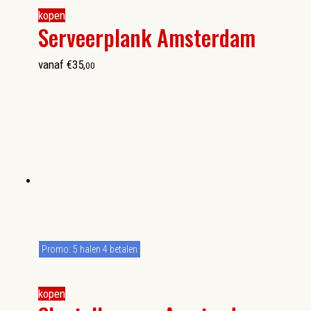
kopen
Serveerplank Amsterdam
vanaf
€
35
,
00
Promo: 5 halen 4 betalen
kopen