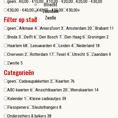
geen
€0,00 - €10,00
€10,00 - €20,00
€20,00 - €30,00
Utrecht
€30,00 - €40,00
€40,00 - €50,00
€50,00+
Zaandam
Zwolle
Filter op stad
geen
Alkmaar
4
Amersfoort
3
Amsterdam
20
Brabant
11
Breda
3
Delft
6
Den Bosch
7
Den Haag
6
Groningen
2
Haarlem
68
Leeuwarden
4
Leiden
4
Nederland
18
Overveen
2
Rotterdam
17
Texel
4
Utrecht
5
Zaandam
4
Zwolle
5
Categorieën
geen
Cadeaupakketten
2
Kaarten
76
ABC-kaarten
6
Ansichtkaarten
20
Wenskaarten
14
Kalender
1
Kleine cadeautjes
59
Flesopeners
Sleutelhangers
8
Onderzetters & bekers
38