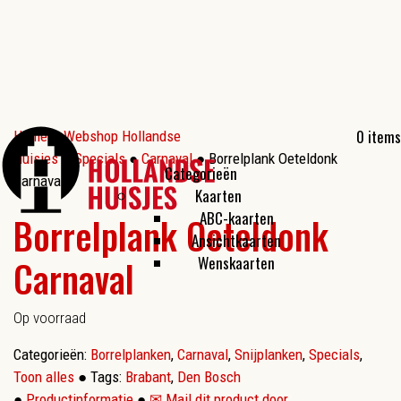
0 items
Home
●
Webshop Hollandse
Huisjes
●
Specials
●
Carnaval
● Borrelplank Oeteldonk
Categorieën
Carnaval
Kaarten
ABC-kaarten
Borrelplank Oeteldonk
Ansichtkaarten
Carnaval
Wenskaarten
Op voorraad
Categorieën:
Borrelplanken
,
Carnaval
,
Snijplanken
,
Specials
,
Toon alles
●
Tags:
Brabant
,
Den Bosch
●
Productinformatie
●
✉ Mail dit product door