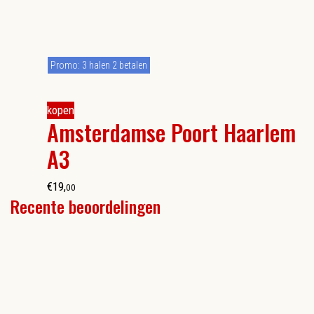
Promo: 3 halen 2 betalen
kopen
Amsterdamse Poort Haarlem
A3
€
19
,
00
Recente beoordelingen