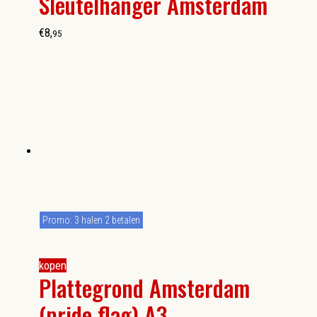
Sleutelhanger Amsterdam
€
8
,
95
Promo: 3 halen 2 betalen
kopen
Plattegrond Amsterdam
(pride flag) A3