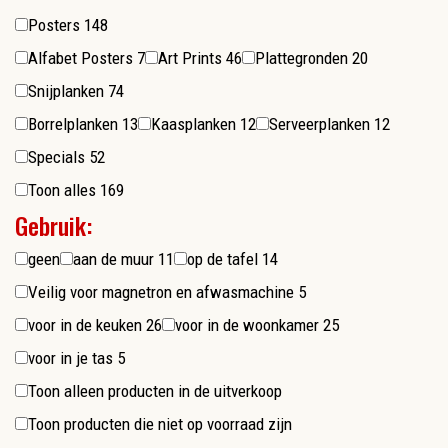
Posters
148
Alfabet Posters
7
Art Prints
46
Plattegronden
20
Snijplanken
74
Borrelplanken
13
Kaasplanken
12
Serveerplanken
12
Specials
52
Toon alles
169
Gebruik:
geen
aan de muur
11
op de tafel
14
Veilig voor magnetron en afwasmachine
5
voor in de keuken
26
voor in de woonkamer
25
voor in je tas
5
Toon alleen producten in de uitverkoop
Toon producten die niet op voorraad zijn