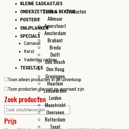
KLEINE CADEAUTJES
Steden
Producten
ONDERZETTERS & BEKERS
Alkmaar
Kleine cadeautjes
POSTERS
Amersfoort
Flesopeners
SNIJPLANKEN
Amsterdam
Make-up spiegeltjes
SPECIALS
Brabant
Carnaval
Breda
Kerst
Delft
Vaderdag cadeau
Den Bosch
TEGELTJES
Den Haag
Groningen
Toon alleen producten in de uitverkoop
Haarlem
Toon producten die niet op voorraad zijn
Leeuwarden
Zoek producten
Leiden
Maastricht
Overveen
Prijs
Rotterdam
Texel