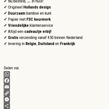
✓
Nu besteld,
...
in huis!
✓
Origineel
Hollands design
✓ Duurzaam
bamboe en kurk
✓
Papier met
FSC keurmerk
✓
Vriendelijke
klantenservice
✓
Altijd een
cadeautje erbij!
✓ Gratis
verzending vanaf €50 binnen Nederland
✓
levering in
Belgie
,
Duitsland
en
Frankrijk
Delen via:
WhatsApp
Facebook
Email
Copy
Link
Messenger