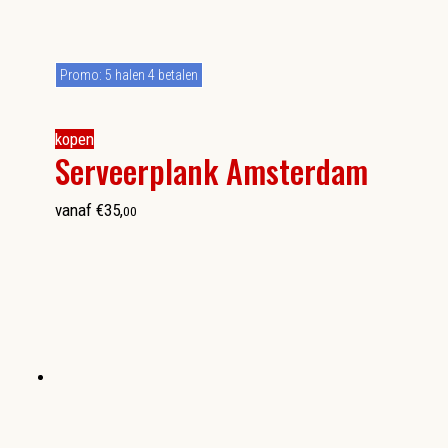
Promo: 5 halen 4 betalen
kopen
Serveerplank Amsterdam
vanaf
€
35
,
00