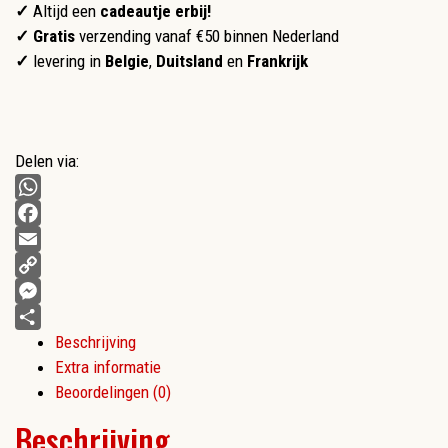
✓
Altijd een
cadeautje erbij!
✓ Gratis
verzending vanaf €50 binnen Nederland
✓
levering in
Belgie
,
Duitsland
en
Frankrijk
Delen via:
WhatsApp
Facebook
Email
Copy
Link
Messenger
Beschrijving
Delen
Extra informatie
Beoordelingen (0)
Beschrijving