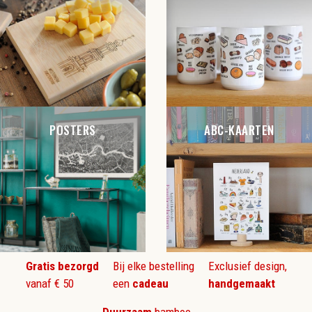
POSTERS
ABC-KAARTEN
Gratis bezorgd
Bij elke bestelling
Exclusief design,
vanaf € 50
een
cadeau
handgemaakt