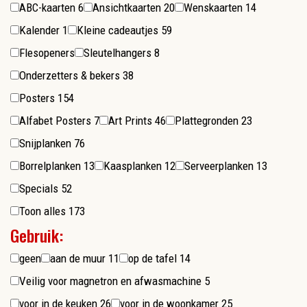
ABC-kaarten
6
Ansichtkaarten
20
Wenskaarten
14
Kalender
1
Kleine cadeautjes
59
Flesopeners
Sleutelhangers
8
Onderzetters & bekers
38
Posters
154
Alfabet Posters
7
Art Prints
46
Plattegronden
23
Snijplanken
76
Borrelplanken
13
Kaasplanken
12
Serveerplanken
13
Specials
52
Toon alles
173
Gebruik:
geen
aan de muur
11
op de tafel
14
Veilig voor magnetron en afwasmachine
5
voor in de keuken
26
voor in de woonkamer
25