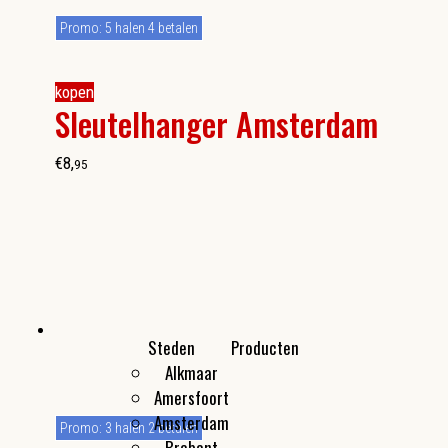
Promo: 5 halen 4 betalen
kopen
Sleutelhanger Amsterdam
€
8
,
95
Steden
Producten
Alkmaar
Kleine cadeautjes
Amersfoort
Flesopeners
Amsterdam
Make-up spiegeltjes
Promo: 3 halen 2 betalen
Brabant