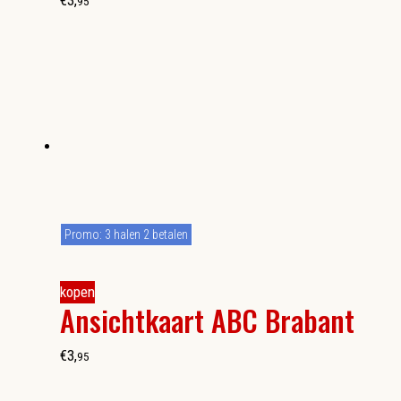
€
3
,
95
Promo: 3 halen 2 betalen
kopen
Ansichtkaart ABC Brabant
€
3
,
95