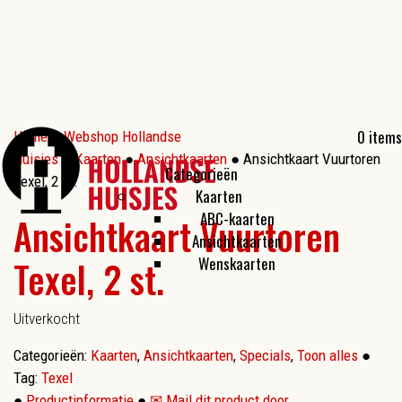
0 items
Home
●
Webshop Hollandse
Huisjes
●
Kaarten
●
Ansichtkaarten
● Ansichtkaart Vuurtoren
Categorieën
Texel, 2 st.
Kaarten
ABC-kaarten
Ansichtkaart Vuurtoren
Ansichtkaarten
Texel, 2 st.
Wenskaarten
Uitverkocht
Categorieën:
Kaarten
,
Ansichtkaarten
,
Specials
,
Toon alles
●
Tag:
Texel
●
Productinformatie
●
✉ Mail dit product door