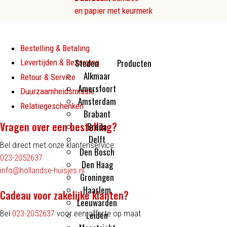
en papier met keurmerk
Bestelling & Betaling
Steden
Producten
Levertijden & Bezorging
Alkmaar
Kleine cadeautjes
Retour & Service
Amersfoort
Flesopeners
Duurzaamheidsmissie
Amsterdam
Make-up spiegeltjes
Relatiegeschenken
Brabant
Vragen over een bestelling?
Breda
Delft
Bel direct met onze klantenservice:
Den Bosch
023-2052637
Den Haag
info@hollandse-huisjes.nl
Groningen
Haarlem
Cadeau voor zakelijke klanten?
Leeuwarden
Bel
023-2052637
voor een offerte op maat
Leiden