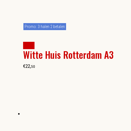
Promo: 3 halen 2 betalen
kopen
Witte Huis Rotterdam A3
€
22
,
50