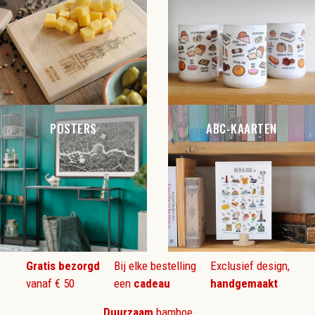
POSTERS
ABC-KAARTEN
Gratis bezorgd
Bij elke bestelling
Exclusief design,
vanaf € 50
een
cadeau
handgemaakt
Duurzaam
bamboe