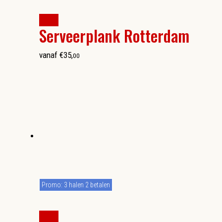
kopen
Serveerplank Rotterdam
vanaf
€
35
,
00
Promo: 3 halen 2 betalen
kopen