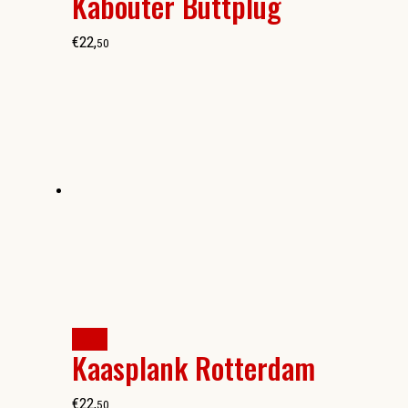
Kabouter Buttplug
€
22
,
50
kopen
Kaasplank Rotterdam
€
22
,
50