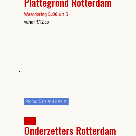
Plattegrond Rotterdam
Waardering
5.00
uit 5
vanaf
€
12
,
50
Promo: 5 halen 4 betalen
kopen
Onderzetters Rotterdam