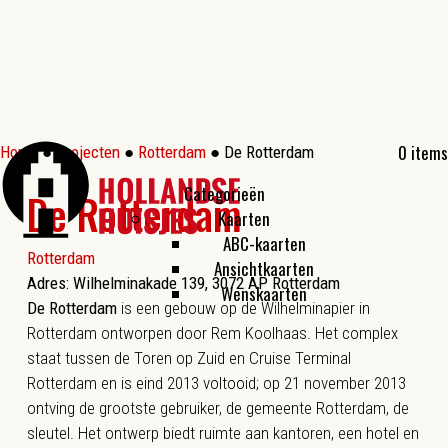
0 items
Home
●
Projecten
●
Rotterdam
●
De Rotterdam
Categorieën
De Rotterdam
Kaarten
ABC-kaarten
Rotterdam
Ansichtkaarten
Adres: Wilhelminakade 139, 3072 AP Rotterdam
Wenskaarten
De Rotterdam
is een gebouw op de Wilhelminapier in
Rotterdam ontworpen door Rem Koolhaas. Het complex
staat tussen de Toren op Zuid en Cruise Terminal
Rotterdam en is eind 2013 voltooid; op 21 november 2013
ontving de grootste gebruiker, de gemeente Rotterdam, de
sleutel. Het ontwerp biedt ruimte aan kantoren, een hotel en