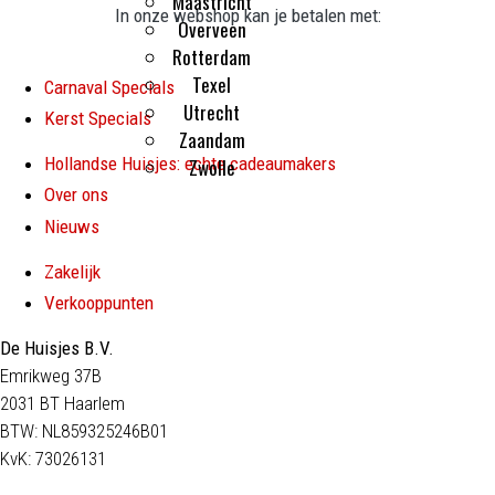
Maastricht
In onze webshop kan je betalen met:
Overveen
Rotterdam
Texel
Carnaval Specials
Utrecht
Kerst Specials
Zaandam
Hollandse Huisjes: echte cadeaumakers
Zwolle
Over ons
Nieuws
Zakelijk
Verkooppunten
De Huisjes B.V.
Emrikweg 37B
2031 BT Haarlem
BTW: NL859325246B01
KvK: 73026131