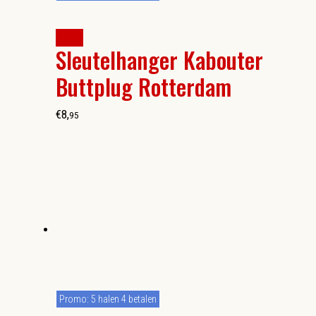
kopen
Sleutelhanger Kabouter
Buttplug Rotterdam
€
8
,
95
Promo: 5 halen 4 betalen