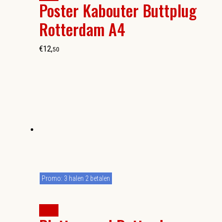
Poster Kabouter Buttplug
Rotterdam A4
€
12
,
50
Promo: 3 halen 2 betalen
kopen