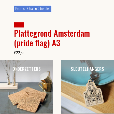
Promo: 3 halen 2 betalen
kopen
Plattegrond Amsterdam
(pride flag) A3
€
22
,
50
ONDERZETTERS
SLEUTELHANGERS