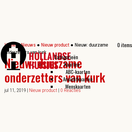
0 items
Home
●
Nieuws
●
Nieuw product
●
Nieuw: duurzame
onderzetters van kurk
Categorieën
Nieuw: duurzame
Kaarten
ABC-kaarten
onderzetters van kurk
Ansichtkaarten
Wenskaarten
jul 11, 2019
|
Nieuw product
|
0 Reacties