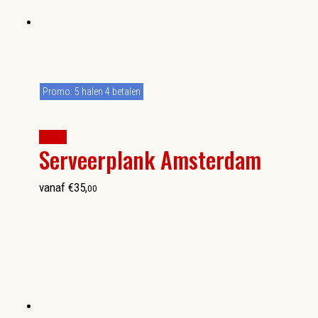
Promo: 5 halen 4 betalen
kopen
Serveerplank Amsterdam
vanaf
€
35
,
00