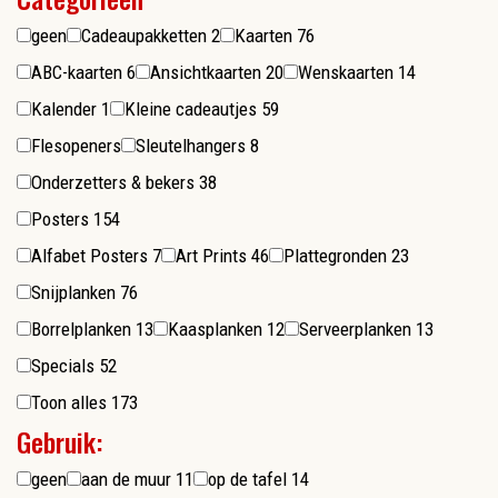
geen
Cadeaupakketten
2
Kaarten
76
ABC-kaarten
6
Ansichtkaarten
20
Wenskaarten
14
Kalender
1
Kleine cadeautjes
59
Flesopeners
Sleutelhangers
8
Onderzetters & bekers
38
Posters
154
Alfabet Posters
7
Art Prints
46
Plattegronden
23
Snijplanken
76
Borrelplanken
13
Kaasplanken
12
Serveerplanken
13
Specials
52
Toon alles
173
Gebruik:
geen
aan de muur
11
op de tafel
14