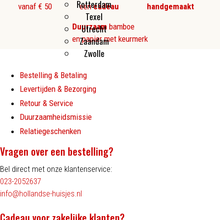
Rotterdam
vanaf € 50
een
cadeau
handgemaakt
Texel
Duurzaam
bamboe
Utrecht
en papier met keurmerk
Zaandam
Zwolle
Bestelling & Betaling
Levertijden & Bezorging
Retour & Service
Duurzaamheidsmissie
Relatiegeschenken
Vragen over een bestelling?
Bel direct met onze klantenservice:
023-2052637
info@hollandse-huisjes.nl
Cadeau voor zakelijke klanten?