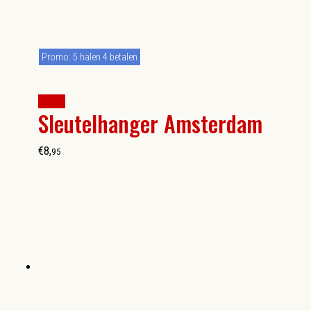
Promo: 5 halen 4 betalen
kopen
Sleutelhanger Amsterdam
€
8
,
95