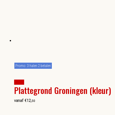
Promo: 3 halen 2 betalen
kopen
Plattegrond Groningen (kleur)
vanaf
€
12
,
50