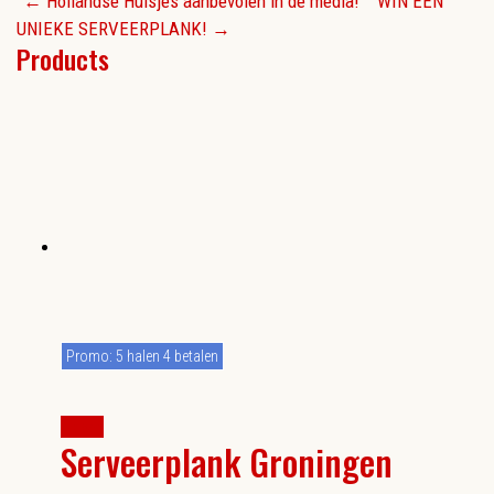
←
Hollandse Huisjes aanbevolen in de media!
WIN EEN
UNIEKE SERVEERPLANK!
→
Products
Promo: 5 halen 4 betalen
kopen
Serveerplank Groningen