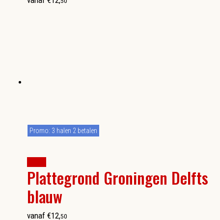
vanaf
€
12
,
50
Promo: 3 halen 2 betalen
kopen
Plattegrond Groningen Delfts
blauw
vanaf
€
12
,
50