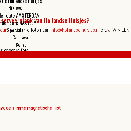
atie Hollandse Huisjes
Nieuws
elroute AMSTERDAM
d serveerplank van Hollandse Huisjes?
ndelroute HAARLEM
Specials
count
of stuur je foto naar:
info@hollandse-huisjes.nl
o.v.v. ‘WIN EEN
Carnaval
Kerst
s onder je foto
amen een foto en schrijf erbij dat het om een duo-inschrijving gaat. Als 
deskundige jury bestaande uit de
5 teamleden
van Hollandse Huisjes de uitein
ar eigen website en social media kanalen te delen. De jury let vooral op ori
 ook! Je mag zoveel foto’s insturen als je wil.
w: de slimme magnetische lijst
→