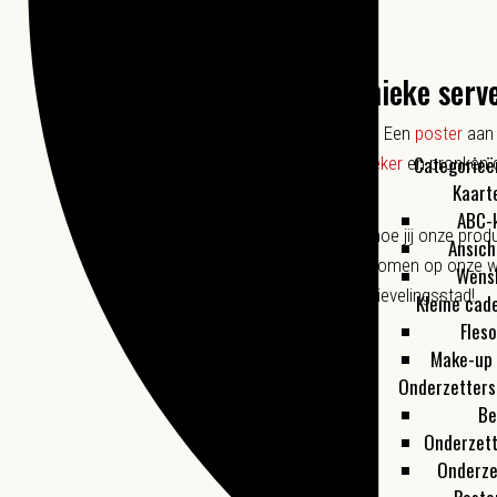
Maak kans op zo’n unieke serv
Heb jij een Hollands Huisje in huis? Een
poster
aan 
Categorieë
wel elke ochtend koffie uit onze
beker
en pronken 
Kaart
ABC-
Wij zijn heel benieuwd om te zien hoe jij onze pro
Ansich
een leuke foto!
De leukste foto’s komen op onze we
Wens
Dan kun je straks ook eten van je lievelingsstad!
Kleine cad
Fles
Make-up 
Onderzetters
Be
Onderzet
Onderze