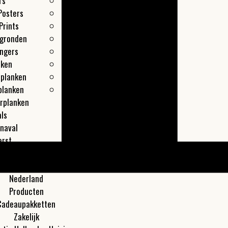
rs
Leiden
Posters
Maastricht
Prints
Overveen
egronden
Rotterdam
ngers
Texel
nken
Utrecht
lplanken
Zaandam
planken
Zwolle
rplanken
ls
naval
erst
les
Meer
Nederland
Producten
Cadeaupakketten
Zakelijk